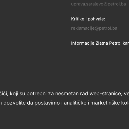
OSLOVANJE
uprava.sarajevo@petrol.ba
KONTA
Kritike i pohvale:
reklamacije@petrol.ba
Informacije Zlatna Petrol kar
zlatnakartica.bih@petrol.ba
Znanje i podrška
Footer
čići, koji su potrebni za nesmetan rad web-stranice, v
links
 dozvolite da postavimo i analitičke i marketinške kola
ljana
Uslovi upotrebe
Opći uslovi
Kolačići