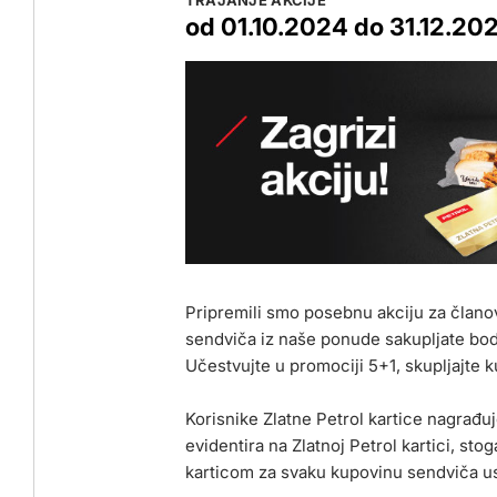
TRAJANJE AKCIJE
od 01.10.2024 do 31.12.20
Pripremili smo posebnu akciju za članov
sendviča iz naše ponude sakupljate bod
Učestvujte u promociji 5+1, skupljajte k
Korisnike Zlatne Petrol kartice nagrađ
evidentira na Zlatnoj Petrol kartici, stog
karticom za svaku kupovinu sendviča us