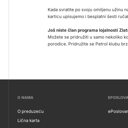
Kada svratite po svoju omiljenu užinu na
karticu upisujemo i besplatni šesti ruča
Još niste član programa lojalnosti Zlat
Možete se pridružiti u samo nekoliko k
porodice. Pridružite se Petrol klubu br
???
O NAMA
EPOSLOV
petrol-
O preduzeću
ePoslovan
Lična karta
skupno.footer-