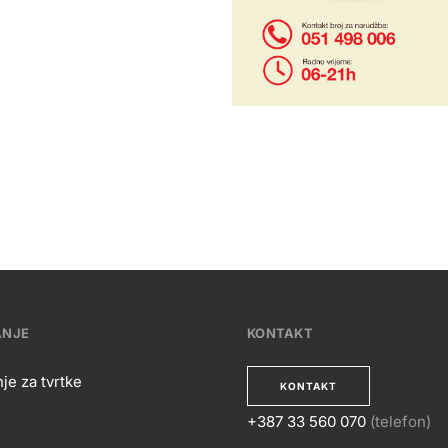
ANJE
KONTAKT
je za tvrtke
KONTAKT
+387 33 560 070
(telefon)