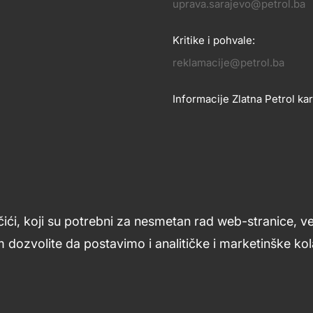
OSLOVANJE
uprava.sarajevo@petrol.ba
KONTA
Kritike i pohvale:
reklamacije@petrol.ba
Informacije Zlatna Petrol kar
zlatnakartica.bih@petrol.ba
Znanje i podrška
Footer
čići, koji su potrebni za nesmetan rad web-stranice, v
links
 dozvolite da postavimo i analitičke i marketinške kola
ljana
Uslovi upotrebe
Opći uslovi
Kolačići