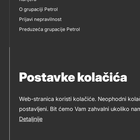
O
EP
title???
O grupaciji Petrol
NAMA
Prijavi nepravilnost
Preduzeća grupacije Petrol
Postavke kolačića
Web-stranica koristi kolačiće. Neophodni kola
postavljeni. Bit ćemo Vam zahvalni ukoliko nam
2019-2026 Petrol BH Oil Company d.o.o. i Petrol d.d., Ljub
Detaljnije