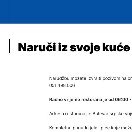
Naruči iz svoje kuće
Narudžbu možete izvršiti pozivom na br
051 498 006
Radno vrijeme restorana je od 06:00 -
Adresa restorana je: Bulevar srpske voj
Kompletnu ponudu jela i piće koje možet