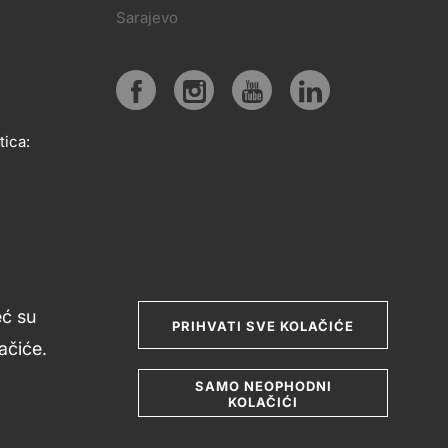
PRATITE
Sarajevo
KT
NAS
Social
tica:
media
eć su
PRIHVATI SVE KOLAČIĆE
čiće.
SAMO NEOPHODNI
KOLAČIĆI