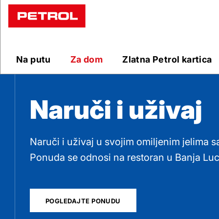
Naruci
i
Na putu
Za dom
Zlatna Petrol kartica
uzivaj
Naruči i uživaj
Naruči i uživaj u svojim omiljenim jelima 
Ponuda se odnosi na restoran u Banja Luc
POGLEDAJTE PONUDU