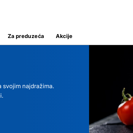
Za preduzeća
Akcije
sa svojim najdražima.
i.