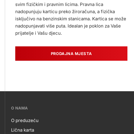
svim fizičkim i pravnim licima. Pravna lica
nadopunjuju karticu preko žiroračuna, a fizička
isključivo na benzinskim stanicama. Kartica se može
nadopunjavati više puta. Idealan je poklon za Vaše
prijatelje i Vašu djecu.
PRODAJNA MJESTA
???
O NAMA
petrol-
O preduzeću
skupno.footer-
O
Lična karta
title???