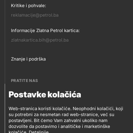
Kritike i pohvale:
reklamacije@petrol.ba
Informacije Zlatna Petrol kartica:
zlatnakartica.bih@petrol.ba
Footer
Znanje i podrška
links
PRATITE NAS
Postavke kolačića
Petrol BH Oil Company, d.o.o.
PRATITE
Džemala Bijedića 202, 71210 Ilidža, Sarajevo
Web-stranica koristi kolačiće. Neophodni kolačići, koji
NAS
su potrebni za nesmetan rad web-stranice, već su
postavljeni. Bit ćemo Vam zahvalni ukoliko nam
dozvolite da postavimo i analitičke i marketinške
kolačiće.
Detaljnije