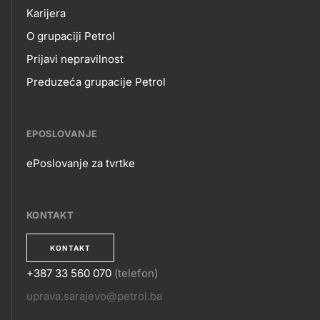
Karijera
NAMA
O grupaciji Petrol
Prijavi nepravilnost
Preduzeća grupacije Petrol
EPOSLOVANJE
ePoslovanje za tvrtke
EPOSLOVANJE
KONTAKT
KONTAKT
+387 33 560 070
(telefon)
KONTAKT
uprava.sarajevo@petrol.ba