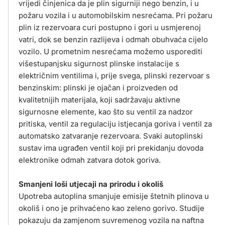
vrijedi činjenica da je plin sigurniji nego benzin, i u
požaru vozila i u automobilskim nesrećama. Pri požaru
plin iz rezervoara curi postupno i gori u usmjerenoj
vatri, dok se benzin razlijeva i odmah obuhvaća cijelo
vozilo. U prometnim nesrećama možemo usporediti
višestupanjsku sigurnost plinske instalacije s
električnim ventilima i, prije svega, plinski rezervoar s
benzinskim: plinski je ojačan i proizveden od
kvalitetnijih materijala, koji sadržavaju aktivne
sigurnosne elemente, kao što su ventil za nadzor
pritiska, ventil za regulaciju istjecanja goriva i ventil za
automatsko zatvaranje rezervoara. Svaki autoplinski
sustav ima ugrađen ventil koji pri prekidanju dovoda
elektronike odmah zatvara dotok goriva.
Smanjeni loši utjecaji na prirodu i okoliš
Upotreba autoplina smanjuje emisije štetnih plinova u
okoliš i ono je prihvaćeno kao zeleno gorivo. Studije
pokazuju da zamjenom suvremenog vozila na naftna