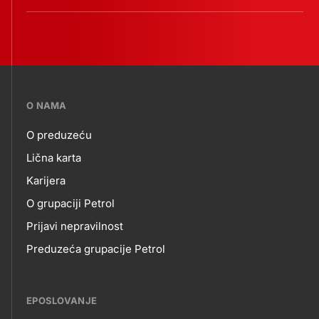
???
O NAMA
petrol-
O preduzeću
skupno.footer-
O
Lična karta
title???
Karijera
NAMA
O grupaciji Petrol
Prijavi nepravilnost
Preduzeća grupacije Petrol
EPOSLOVANJE