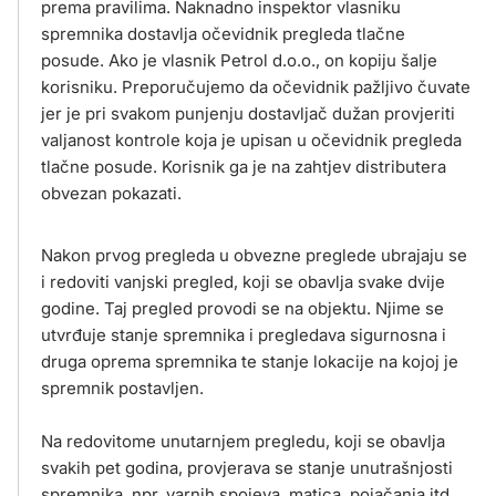
prema pravilima. Naknadno inspektor vlasniku
spremnika dostavlja očevidnik pregleda tlačne
posude. Ako je vlasnik Petrol d.o.o., on kopiju šalje
korisniku. Preporučujemo da očevidnik pažljivo čuvate
jer je pri svakom punjenju dostavljač dužan provjeriti
valjanost kontrole koja je upisan u očevidnik pregleda
tlačne posude. Korisnik ga je na zahtjev distributera
obvezan pokazati.
Nakon prvog pregleda u obvezne preglede ubrajaju se
i redoviti vanjski pregled, koji se obavlja svake dvije
godine. Taj pregled provodi se na objektu. Njime se
utvrđuje stanje spremnika i pregledava sigurnosna i
druga oprema spremnika te stanje lokacije na kojoj je
spremnik postavljen.
Na redovitome unutarnjem pregledu, koji se obavlja
svakih pet godina, provjerava se stanje unutrašnjosti
spremnika, npr. varnih spojeva, matica, pojačanja itd.