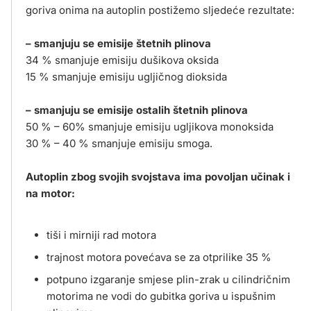
goriva onima na autoplin postižemo sljedeće rezultate:
– smanjuju se emisije štetnih plinova
34 % smanjuje emisiju dušikova oksida
15 % smanjuje emisiju ugljičnog dioksida
– smanjuju se emisije ostalih štetnih plinova
50 % – 60% smanjuje emisiju ugljikova monoksida
30 % – 40 % smanjuje emisiju smoga.
Autoplin zbog svojih svojstava ima povoljan učinak i
na motor:
tiši i mirniji rad motora
trajnost motora povećava se za otprilike 35 %
potpuno izgaranje smjese plin-zrak u cilindričnim
motorima ne vodi do gubitka goriva u ispušnim