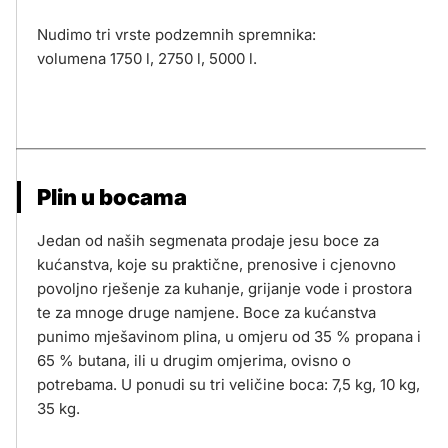
Nudimo tri vrste podzemnih spremnika:
volumena 1750 l, 2750 l, 5000 l.
Plin u bocama
Jedan od naših segmenata prodaje jesu boce za
kućanstva, koje su praktične, prenosive i cjenovno
povoljno rješenje za kuhanje, grijanje vode i prostora
te za mnoge druge namjene. Boce za kućanstva
punimo mješavinom plina, u omjeru od 35 % propana i
65 % butana, ili u drugim omjerima, ovisno o
potrebama. U ponudi su tri veličine boca: 7,5 kg, 10 kg,
35 kg.