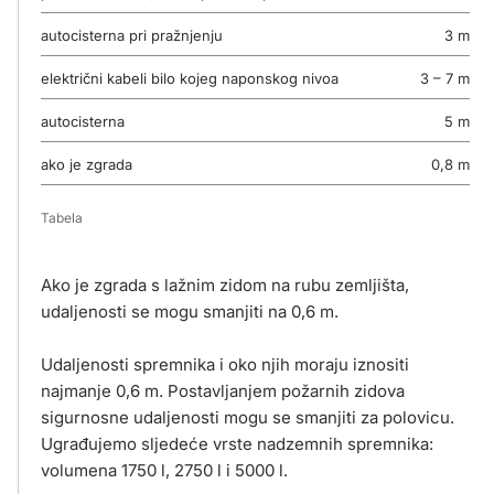
autocisterna pri pražnjenju
3 m
električni kabeli bilo kojeg naponskog nivoa
3 – 7 m
autocisterna
5 m
ako je zgrada
0,8 m
Tabela
Ako je zgrada s lažnim zidom na rubu zemljišta,
udaljenosti se mogu smanjiti na 0,6 m.
Udaljenosti spremnika i oko njih moraju iznositi
najmanje 0,6 m. Postavljanjem požarnih zidova
sigurnosne udaljenosti mogu se smanjiti za polovicu.
Ugrađujemo sljedeće vrste nadzemnih spremnika:
volumena 1750 l, 2750 l i 5000 l.