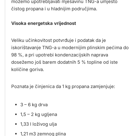
možemo upotrebljavati mješavinu TNG-a umjesto
čistog propana i u hladnijim područjima.
Visoka energetska vrijednost
Veliku učinkovitost potvrđuje i podatak da je
iskorištavanje TNG-a u modernijim plinskim pećima do
98 %, a pri upotrebi kondenzacijskih naprava
dosežemo još barem dodatnih 5 % topline od iste
količine goriva.
Poznata je činjenica da 1 kg propana zamjenjuje:
3 – 6 kg drva
1,5 – 2 kg ugljena
1,33 l loživog ulja
1,21 m3 zemnog plina