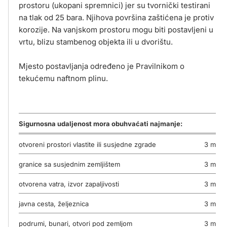
prostoru (ukopani spremnici) jer su tvornički testirani
na tlak od 25 bara. Njihova površina zaštićena je protiv
korozije. Na vanjskom prostoru mogu biti postavljeni u
vrtu, blizu stambenog objekta ili u dvorištu.
Mjesto postavljanja određeno je Pravilnikom o
tekućemu naftnom plinu.
Sigurnosna udaljenost mora obuhvaćati najmanje:
otvoreni prostori vlastite ili susjedne zgrade
3 m
granice sa susjednim zemljištem
3 m
otvorena vatra, izvor zapaljivosti
3 m
javna cesta, željeznica
3 m
podrumi, bunari, otvori pod zemljom
3 m