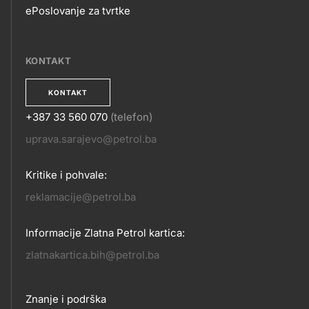
ePoslovanje za tvrtke
EPOSLOVANJE
KONTAKT
KONTAKT
+387 33 560 070
(telefon)
KONTAKT
uprava.sarajevo@petrol.ba
Kritike i pohvale:
reklamacije@petrol.ba
Informacije Zlatna Petrol kartica:
zlatnakartica.bih@petrol.ba
Footer
Znanje i podrška