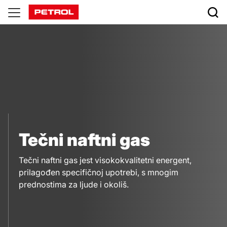
Tečni
naftni
gas
|
Petrol
Tečni naftni gas
Tečni naftni gas jest visokokvalitetni energent,
prilagođen specifičnoj upotrebi, s mnogim
prednostima za ljude i okoliš.