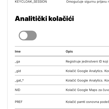
KEYCLOAK_SESSION
Omogućuje sigurnu prijavu n
Analitički kolačići
AUTH_SESSION_ID
Omogućuje sigurnu prijavu n
KEYCLOAK_LOCALE
Omogućuje sigurnu prijavu n
Ime
Opis
_ga
Registruje jedinstveni ID koji
_gid
Kolačić Google Analytics. Kor
_gat_*
Kolačić Google Analytics. Kor
NID
Kolačić Google Maps za čuv
PREF
Kolačić pamti osnovna podeša