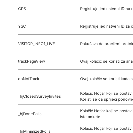
GPS
Registruje jedinstveni ID na
YSC
Registruje jedinstveni ID za
VISITOR_INFO1_LIVE
Pokušava da procijeni proto
trackPageView
Ovaj kolačić se koristi za ana
doNotTrack
Ovaj kolačić se koristi kada
Kolačić Hotjar koji se posta
_hjClosedSurveyInvites
Koristi se da spriječi ponovn
Kolačić Hotjar koji se postav
_hjDonePolls
iste ankete.
Kolačić Hotjar koji se posta
_hjMinimizedPolls