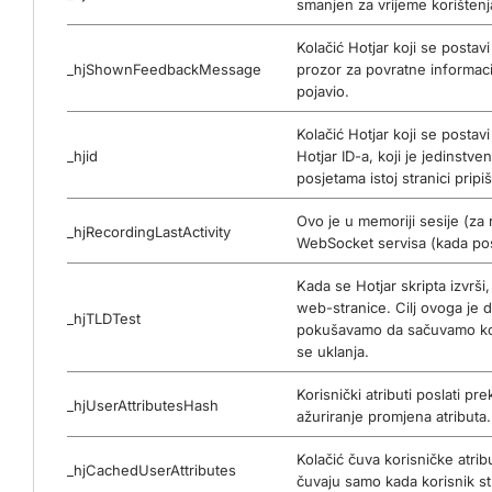
smanjen za vrijeme korištenj
Kolačić Hotjar koji se posta
_hjShownFeedbackMessage
prozor za povratne informaci
pojavio.
Kolačić Hotjar koji se posta
_hjid
Hotjar ID-a, koji je jedinst
posjetama istoj stranici pripi
Ovo je u memoriji sesije (za 
_hjRecordingLastActivity
WebSocket servisa (kada posj
Kada se Hotjar skripta izvrš
web-stranice. Cilj ovoga je d
_hjTLDTest
pokušavamo da sačuvamo kolač
se uklanja.
Korisnički atributi poslati pr
_hjUserAttributesHash
ažuriranje promjena atributa.
Kolačić čuva korisničke atrib
_hjCachedUserAttributes
čuvaju samo kada korisnik stu