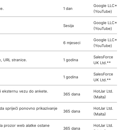
Google LLC*
je.
1 dan
(YouTube)
Google LLC*
Sesija
(YouTube)
Google LLC*
6 mjeseci
(YouTube)
SalesForce
je, URL stranice.
1 godina
UK Ltd.**
SalesForce
1 godina
UK Ltd.**
v i eksternu vezu do ankete.
HotJar Ltd.
365 dana
(Malta)
e da spriječi ponovno prikazivanje
HotJar Ltd.
365 dana
(Malta)
e da prozor web alatke ostane
HotJar Ltd.
365 dana