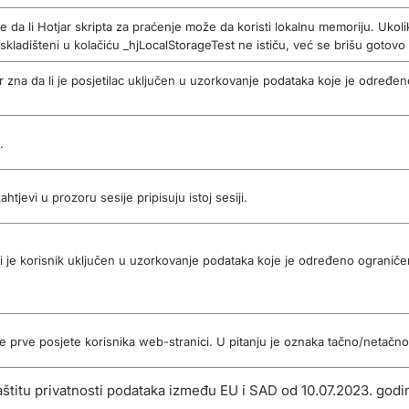
ere da li Hotjar skripta za praćenje može da koristi lokalnu memoriju. Ukol
skladišteni u kolačiću _hjLocalStorageTest ne ističu, već se brišu gotov
jar zna da li je posjetilac uključen u uzorkovanje podataka koje je određ
.
tjevi u prozoru sesije pripisuju istoj sesiji.
a li je korisnik uključen u uzorkovanje podataka koje je određeno ogran
anje prve posjete korisnika web-stranici. U pitanju je oznaka tačno/netačno 
aštitu privatnosti podataka između EU i SAD od 10.07.2023. godi