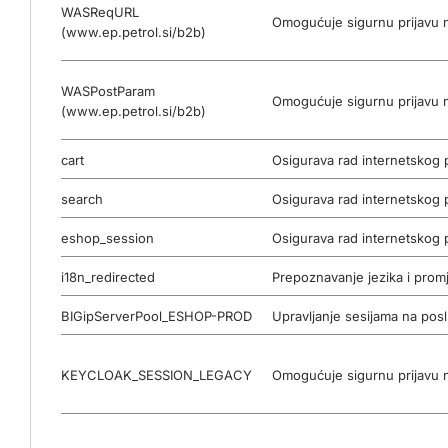
WASReqURL
Omogućuje sigurnu prijavu na
(www.ep.petrol.si/b2b)
WASPostParam
Omogućuje sigurnu prijavu na
(www.ep.petrol.si/b2b)
cart
Osigurava rad internetskog 
search
Osigurava rad internetskog 
eshop_session
Osigurava rad internetskog 
i18n_redirected
Prepoznavanje jezika i prom
BIGipServerPool_ESHOP-PROD
Upravljanje sesijama na poslu
KEYCLOAK_SESSION_LEGACY
Omogućuje sigurnu prijavu n