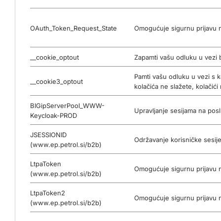
OAuth_Token_Request_State
Omogućuje sigurnu prijavu na
__cookie_optout
Zapamti vašu odluku u vezi b
Pamti vašu odluku u vezi s k
__cookie3_optout
kolačića ne slažete, kolačići
BIGipServerPool_WWW-
Upravljanje sesijama na poslu
Keycloak-PROD
JSESSIONID
Održavanje korisničke sesije
(www.ep.petrol.si/b2b)
LtpaToken
Omogućuje sigurnu prijavu na
(www.ep.petrol.si/b2b)
LtpaToken2
Omogućuje sigurnu prijavu na
(www.ep.petrol.si/b2b)