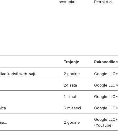
postupku
Petrol d.d.
prijave)
Sesija (samo u
postupku
Petrol d.d.
prijave)
Sesija (samo u
postupku
Petrol d.d.
prijave)
Trajanje
Rukovodilac
ilac koristi web-sajt.
2 godine
Google LLC*
24 sata
Google LLC*
1 minut
Google LLC*
ica.
6 mjeseci
Google LLC*
Google LLC*
ja...
2 godine
(YouTube)