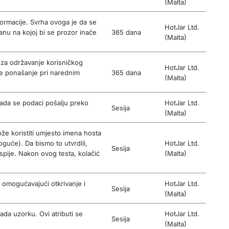
(Malta)
nformacije. Svrha ovoga je da se
HotJar Ltd.
nu na kojoj bi se prozor inače
365 dana
(Malta)
se za održavanje korisničkog
HotJar Ltd.
se ponašanje pri narednim
365 dana
(Malta)
 kada se podaci pošalju preko
HotJar Ltd.
Sesija
(Malta)
že koristiti umjesto imena hosta
guće). Da bismo to utvrdili,
HotJar Ltd.
Sesija
pije. Nakon ovog testa, kolačić
(Malta)
 omogućavajući otkrivanje i
HotJar Ltd.
Sesija
(Malta)
pada uzorku. Ovi atributi se
HotJar Ltd.
Sesija
(Malta)