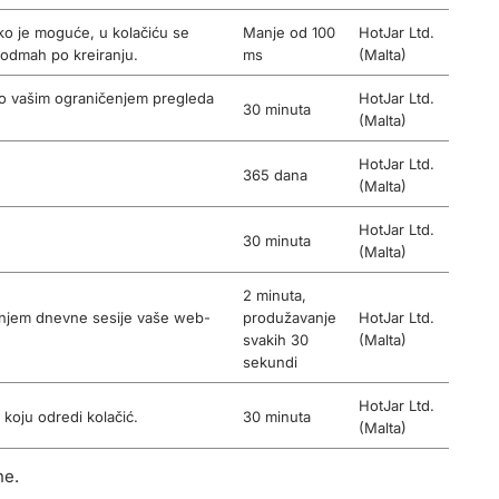
iko je moguće, u kolačiću se
Manje od 100
HotJar Ltd.
o odmah po kreiranju.
ms
(Malta)
eno vašim ograničenjem pregleda
HotJar Ltd.
30 minuta
(Malta)
HotJar Ltd.
365 dana
(Malta)
HotJar Ltd.
30 minuta
(Malta)
2 minuta,
ičenjem dnevne sesije vaše web-
produžavanje
HotJar Ltd.
svakih 30
(Malta)
sekundi
HotJar Ltd.
koju odredi kolačić.
30 minuta
(Malta)
ne.