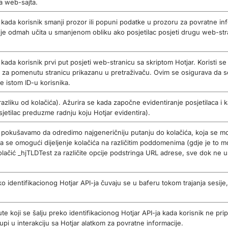
a web-sajta.
vi kada korisnik smanji prozor ili popuni podatke u prozoru za povratne i
je odmah učita u smanjenom obliku ako posjetilac posjeti drugu web-stra
vi kada korisnik prvi put posjeti web-stranicu sa skriptom Hotjar. Koristi 
ven za pomenutu stranicu prikazanu u pretraživaču. Ovim se osigurava da 
še istom ID-u korisnika.
razliku od kolačića). Ažurira se kada započne evidentiranje posjetilaca i
etilac preduzme radnju koju Hotjar evidentira).
i, pokušavamo da odredimo najgeneričniju putanju do kolačića, koja se mo
a se omogući dijeljenje kolačića na različitim poddomenima (gdje je to mo
ić _hjTLDTest za različite opcije podstringa URL adrese, sve dok ne us
eko identifikacionog Hotjar API-ja čuvaju se u baferu tokom trajanja sesije,
ute koji se šalju preko identifikacionog Hotjar API-ja kada korisnik ne pri
pi u interakciju sa Hotjar alatkom za povratne informacije.