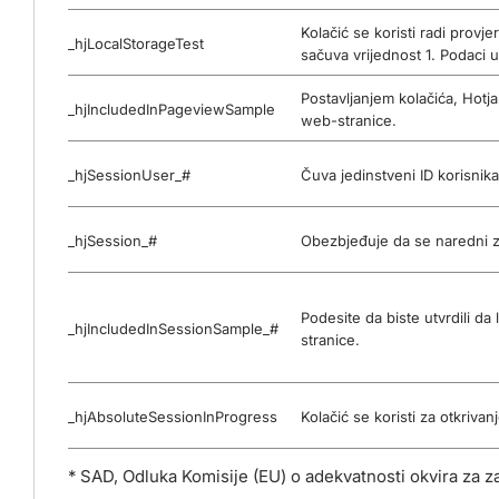
Kolačić se koristi radi provj
_hjLocalStorageTest
sačuva vrijednost 1. Podaci u
Postavljanjem kolačića, Hot
_hjIncludedInPageviewSample
web-stranice.
_hjSessionUser_#
Čuva jedinstveni ID korisnika
_hjSession_#
Obezbjeđuje da se naredni zah
Podesite da biste utvrdili d
_hjIncludedInSessionSample_#
stranice.
_hjAbsoluteSessionInProgress
Kolačić se koristi za otkriv
* SAD, Odluka Komisije (EU) o adekvatnosti okvira za z