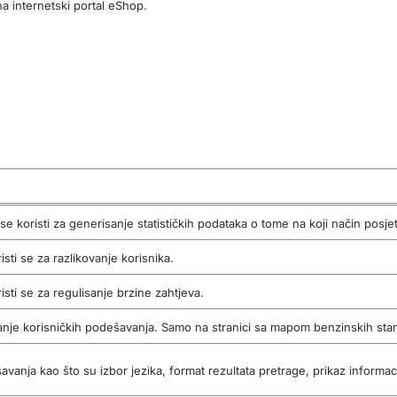
a internetski portal eShop.
a internetski portal eShop.
a internetski portal eShop.
 se koristi za generisanje statističkih podataka o tome na koji način posjet
isti se za razlikovanje korisnika.
isti se za regulisanje brzine zahtjeva.
anje korisničkih podešavanja. Samo na stranici sa mapom benzinskih stan
vanja kao što su izbor jezika, format rezultata pretrage, prikaz informaci