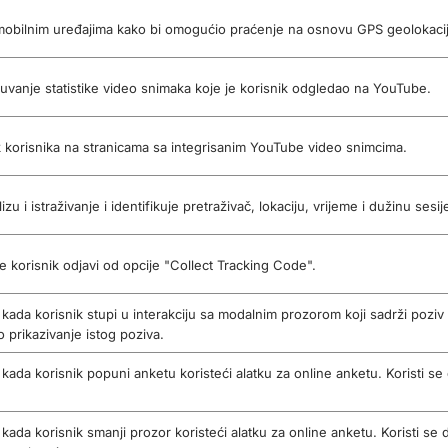
 mobilnim uređajima kako bi omogućio praćenje na osnovu GPS geolokaci
 čuvanje statistike video snimaka koje je korisnik odgledao na YouTube.
k korisnika na stranicama sa integrisanim YouTube video snimcima.
lizu i istraživanje i identifikuje pretraživač, lokaciju, vrijeme i dužinu sesi
 se korisnik odjavi od opcije "Collect Tracking Code".
vi kada korisnik stupi u interakciju sa modalnim prozorom koji sadrži pozi
o prikazivanje istog poziva.
i kada korisnik popuni anketu koristeći alatku za online anketu. Koristi s
vi kada korisnik smanji prozor koristeći alatku za online anketu. Koristi s