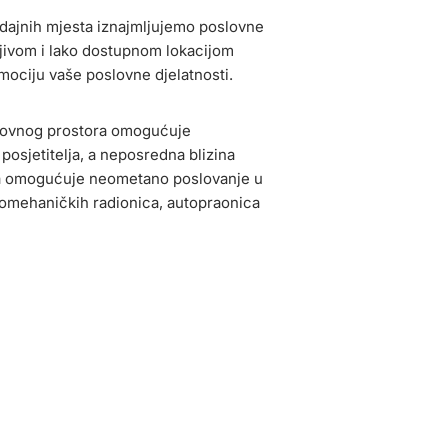
dajnih mjesta iznajmljujemo poslovne
ljivom i lako dostupnom lokacijom
ociju vaše poslovne djelatnosti.
slovnog prostora omogućuje
posjetitelja, a neposredna blizina
šta omogućuje neometano poslovanje u
utomehaničkih radionica, autopraonica