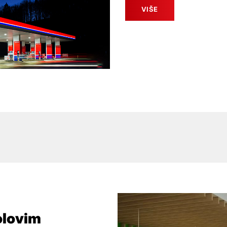
VIŠE
olovim