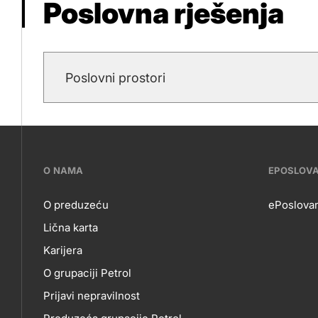
Poslovna rješenja
Poslovni prostori
???
O NAMA
EPOSLOV
petrol-
O preduzeću
ePoslovan
Lična karta
skupno.footer-
O
EP
Karijera
title???
O grupaciji Petrol
NAMA
Prijavi nepravilnost