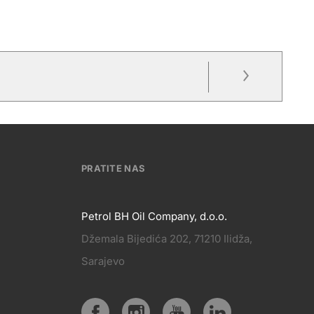
PRATITE NAS
Petrol BH Oil Company, d.o.o.
Džemala Bijedića 202, 71210 Ilidža,
PRATITE
Sarajevo
KT
NAS