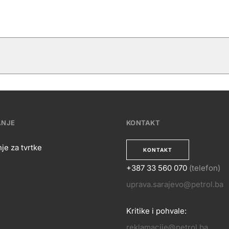
ANJE
KONTAKT
je za tvrtke
KONTAKT
+387 33 560 070
(telefon)
OSLOVANJE
uprava.sarajevo@petrol.ba
KONTA
Kritike i pohvale:
reklamacije@petrol.ba