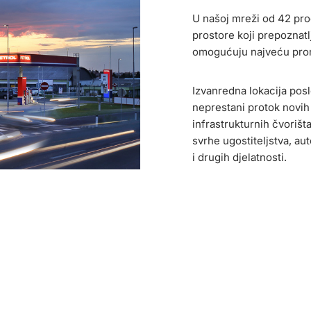
U našoj mreži od 42 pro
prostore koji prepoznat
omogućuju najveću prom
Izvanredna lokacija po
neprestani protok novih 
infrastrukturnih čvori
svrhe ugostiteljstva, a
i drugih djelatnosti.