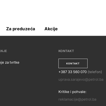
e
Za preduzeća
Akcije
ANJE
KONTAKT
je za tvrtke
KONTAKT
+387 33 560 070
(telefon)
OSLOVANJE
uprava.sarajevo@petrol.ba
KONTA
Kritike i pohvale:
reklamacije@petrol.ba