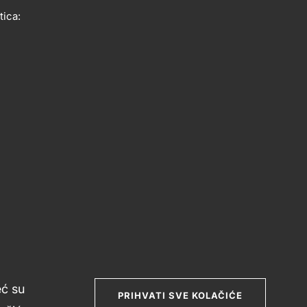
Social
tica:
media
eć su
PRIHVATI SVE KOLAČIĆE