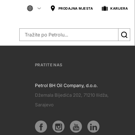
PRODAJNA MJESTA
KARIJERA
PRATITE NAS
Petrol BH Oil Company, d.o.o.
Džemala Bijedića 202, 71210 Ilidža,
PRATITE
Sarajevo
KT
NAS