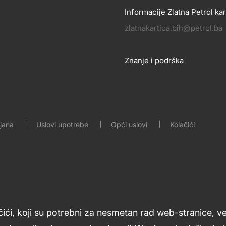
Informacije Zlatna Petrol kar
zlatnakartica.bih@petrol.ba
Znanje i podrška
Footer
links
ljana
Uslovi upotrebe
Opći uslovi
Kolačići
čići, koji su potrebni za nesmetan rad web-stranice, v