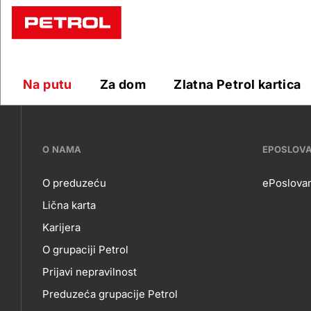
Preuzimanj
paketa
Na putu
Za dom
Zlatna Petrol kartica
???
O NAMA
EPOSLOV
petrol-
O preduzeću
ePoslovan
Lična karta
skupno.footer-
O
EP
Karijera
title???
O grupaciji Petrol
NAMA
Prijavi nepravilnost
Preduzeća grupacije Petrol