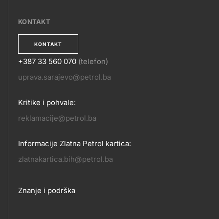
EPOSLOVANJE
KONTAKT
KONTAKT
+387 33 560 070
(telefon)
KONTAKT
uprava.sarajevo@petrol.ba
Kritike i pohvale:
reklamacije@petrol.ba
Informacije Zlatna Petrol kartica:
zlatnakartica.bih@petrol.ba
Footer
Znanje i podrška
links