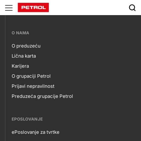
Ulaznice
???
O NAMA
petrol-
O preduzeću
skupno.footer-
O
Lična karta
title???
Karijera
NAMA
O grupaciji Petrol
Prijavi nepravilnost
Preduzeća grupacije Petrol
EPOSLOVANJE
ePoslovanje za tvrtke