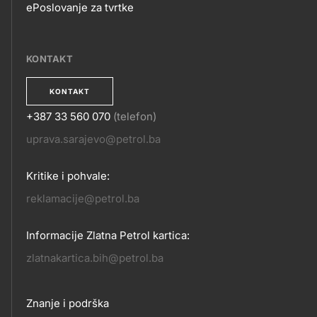
ePoslovanje za tvrtke
EPOSLOVANJE
KONTAKT
KONTAKT
+387 33 560 070
(telefon)
KONTAKT
uprava.sarajevo@petrol.ba
Kritike i pohvale:
reklamacije@petrol.ba
Informacije Zlatna Petrol kartica:
zlatnakartica.bih@petrol.ba
Footer
Znanje i podrška