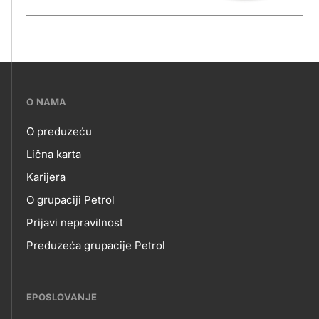
???
O NAMA
petrol-
O preduzeću
skupno.footer-
O
Lična karta
title???
Karijera
NAMA
O grupaciji Petrol
Prijavi nepravilnost
Preduzeća grupacije Petrol
EPOSLOVANJE