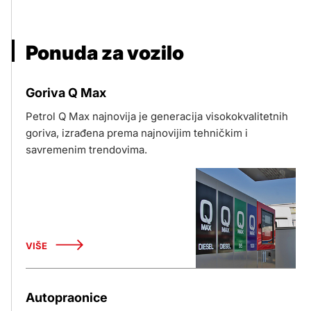
Ponuda za vozilo
Goriva Q Max
Petrol Q Max najnovija je generacija visokokvalitetnih
goriva, izrađena prema najnovijim tehničkim i
savremenim trendovima.
VIŠE
Autopraonice