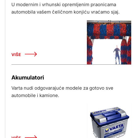
U modernim i vrhunski opremljenim praonicama
automobila vašem čeličnom konjiću vraćamo sjaj.
VIŠE
Akumulatori
Varta nudi odgovarajuće modele za gotovo sve
automobile i kamione.