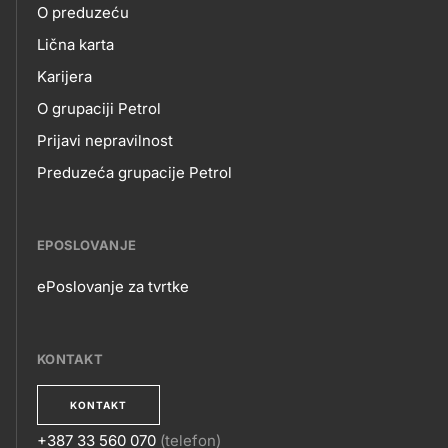
O preduzeću
skupno.footer-
O
Lična karta
title???
Karijera
NAMA
O grupaciji Petrol
Prijavi nepravilnost
Preduzeća grupacije Petrol
EPOSLOVANJE
ePoslovanje za tvrtke
EPOSLOVANJE
KONTAKT
KONTAKT
+387 33 560 070
(telefon)