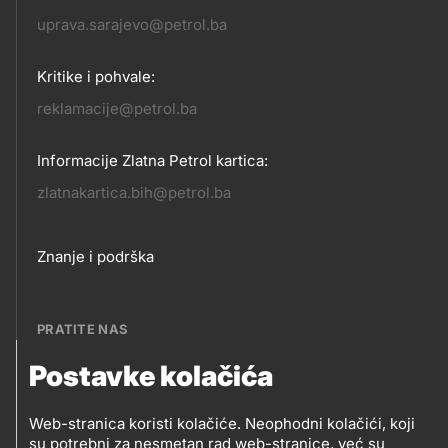
KONTAKT
uprava.sarajevo@petrol.ba
Kritike i pohvale:
reklamacije@petrol.ba
Informacije Zlatna Petrol kartica:
zlatnakartica.bih@petrol.ba
Footer
Znanje i podrška
links
PRATITE NAS
Postavke kolačića
Petrol BH Oil Company, d.o.o.
PRATITE
Džemala Bijedića 202, 71210 Ilidža, Sarajevo
Web-stranica koristi kolačiće. Neophodni kolačići, koji
su potrebni za nesmetan rad web-stranice, već su