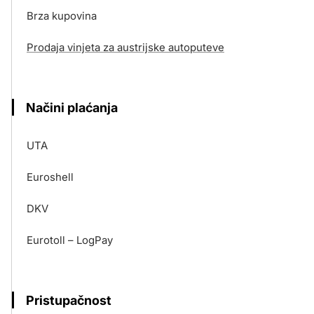
Brza kupovina
Prodaja vinjeta za austrijske autoputeve
Načini plaćanja
UTA
Euroshell
DKV
Eurotoll – LogPay
Pristupačnost