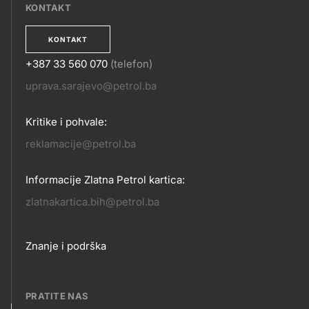
KONTAKT
KONTAKT
+387 33 560 070
(telefon)
KONTAKT
uprava.sarajevo@petrol.ba
Kritike i pohvale:
reklamacije@petrol.ba
Informacije Zlatna Petrol kartica:
zlatnakartica.bih@petrol.ba
Footer
Znanje i podrška
links
PRATITE NAS