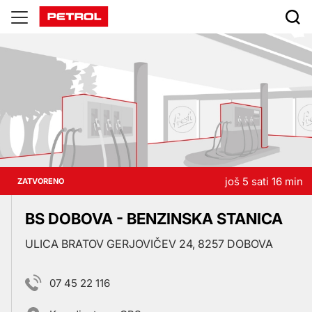
Prodajna
mjesta
još 5 sati 16 min
ZATVORENO
BS DOBOVA - BENZINSKA STANICA
ULICA BRATOV GERJOVIČEV 24, 8257 DOBOVA
07 45 22 116