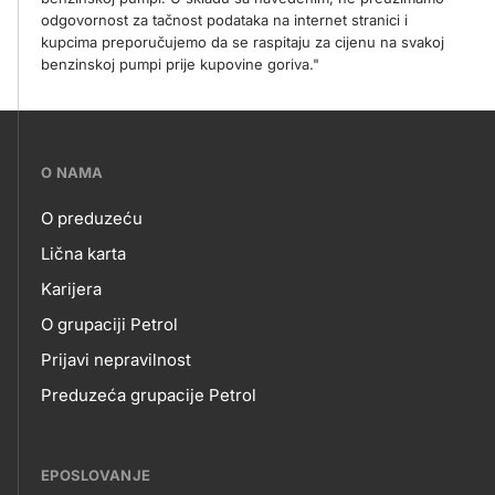
odgovornost za tačnost podataka na internet stranici i
kupcima preporučujemo da se raspitaju za cijenu na svakoj
benzinskoj pumpi prije kupovine goriva."
???
O NAMA
petrol-
O preduzeću
skupno.footer-
O
Lična karta
title???
Karijera
NAMA
O grupaciji Petrol
Prijavi nepravilnost
Preduzeća grupacije Petrol
EPOSLOVANJE