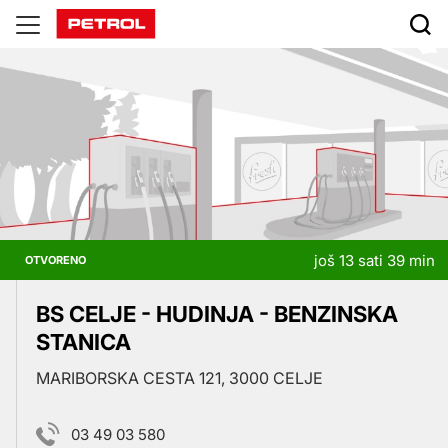
Prodajna
mjesta
još 13 sati 39 min
OTVORENO
BS CELJE - HUDINJA - BENZINSKA
STANICA
MARIBORSKA CESTA 121, 3000 CELJE
03 49 03 580