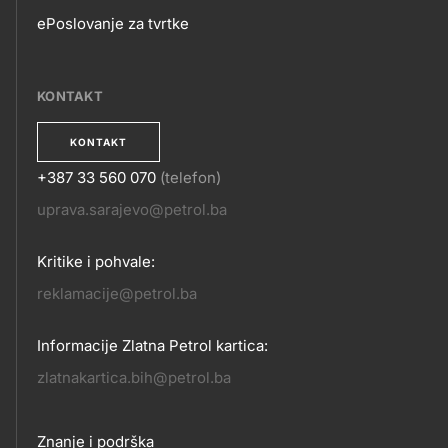
ePoslovanje za tvrtke
EPOSLOVANJE
KONTAKT
KONTAKT
+387 33 560 070
(telefon)
KONTAKT
uprava.sarajevo@petrol.ba
Kritike i pohvale:
reklamacije@petrol.ba
Informacije Zlatna Petrol kartica:
zlatnakartica.bih@petrol.ba
Znanje i podrška