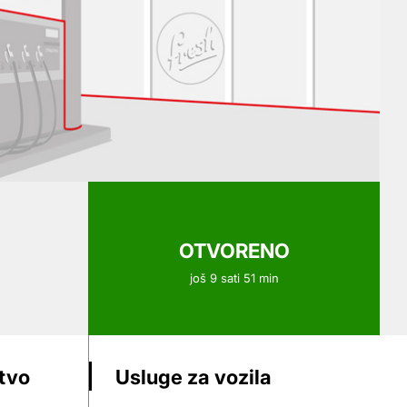
OTVORENO
još 9 sati 51 min
stvo
Usluge za vozila