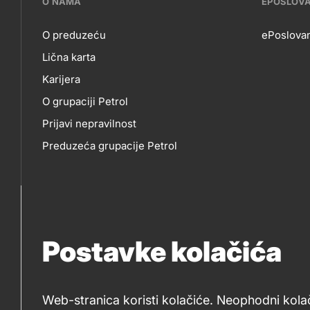
???
O NAMA
EPOSLOV
petrol-
O preduzeću
ePoslovan
Lična karta
skupno.footer-
O
EP
Karijera
title???
O grupaciji Petrol
NAMA
Prijavi nepravilnost
Preduzeća grupacije Petrol
Postavke kolačića
Web-stranica koristi kolačiće. Neophodni kola