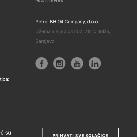
PRATITE NAS
Petrol BH Oil Company, d.o.o.
Džemala Bijedića 202, 71210 Ilidža,
PRATITE
Sarajevo
KT
NAS
Social
tica:
media
eć su
PRIHVATI SVE KOLAČIĆE