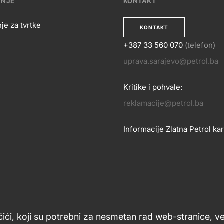
ANJE
KONTAKT
je za tvrtke
KONTAKT
+387 33 560 070
(telefon)
OSLOVANJE
uprava.sarajevo@petrol.ba
KONTA
Kritike i pohvale:
reklamacije@petrol.ba
Informacije Zlatna Petrol kar
zlatnakartica.bih@petrol.ba
Znanje i podrška
Footer
čići, koji su potrebni za nesmetan rad web-stranice, v