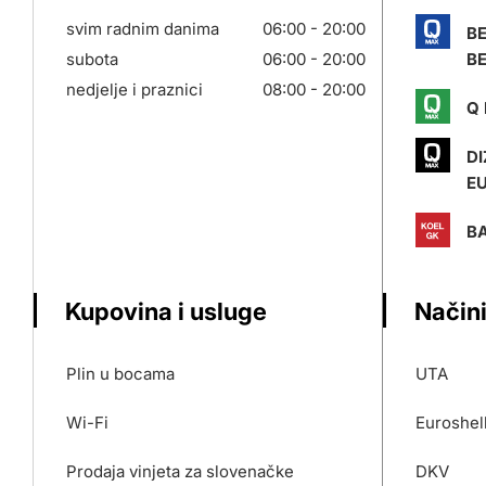
svim radnim danima
06:00 - 20:00
B
subota
06:00 - 20:00
BE
nedjelje i praznici
08:00 - 20:00
Q 
DI
E
BA
Kupovina i usluge
Načini
Plin u bocama
UTA
Wi-Fi
Euroshel
Prodaja vinjeta za slovenačke
DKV