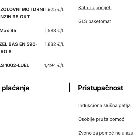
Kafa za ponijeti
EZOLOVNI MOTORNI
1,925 €/L
NZIN 98 OKT
GLS paketomat
Max 95
1,583 €/L
ZEL BAS EN 590-
1,882 €/L
URO 6
S 1002-LUEL
1,494 €/L
 plaćanja
Pristupačnost
Indukciona slušna petlja
l
Osoblje pruža pomoć
Zvono za pomoć na ulazu