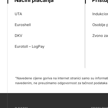
Načini plaćanja
Prist
UTA
Indukcion
Euroshell
Osoblje 
DKV
Zvono za
Eurotoll – LogPay
"Navedene cijene goriva na internet stranici samo su informa
navedenim, ne preuzimamo odgovornost za tačnost podataka na 