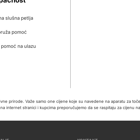
upačnost
a slušna petlja
pruža pomoć
 pomoć na ulazu
tivne prirode. Važe samo one cijene koje su navedene na aparatu za toč
internet stranici i kupcima preporučujemo da se raspitaju za cijenu na