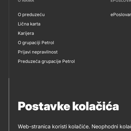
???
O NAMA
EPOSLOV
petrol-
O preduzeću
ePoslovan
Lična karta
skupno.footer-
O
EP
Karijera
title???
O grupaciji Petrol
NAMA
Prijavi nepravilnost
Preduzeća grupacije Petrol
Postavke kolačića
Web-stranica koristi kolačiće. Neophodni kola