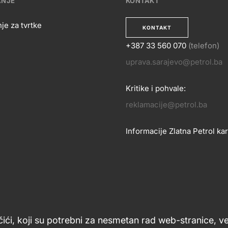
ANJE
KONTAKT
je za tvrtke
KONTAKT
+387 33 560 070
(telefon)
OSLOVANJE
uprava.sarajevo@petrol.ba
KONTA
Kritike i pohvale:
reklamacije@petrol.ba
Informacije Zlatna Petrol kar
zlatnakartica.bih@petrol.ba
Znanje i podrška
Footer
čići, koji su potrebni za nesmetan rad web-stranice, v