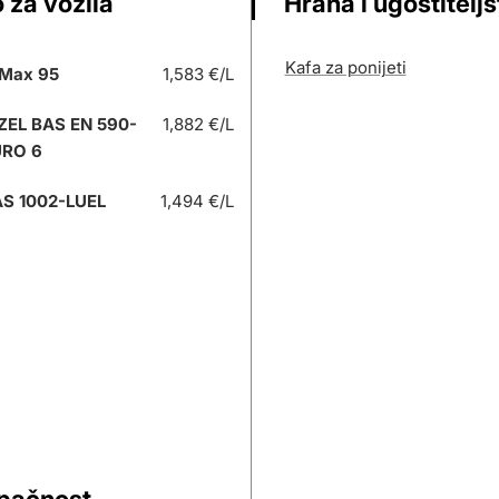
 za vozila
Hrana i ugostitelj
Kafa za ponijeti
Max 95
1,583 €/L
ZEL BAS EN 590-
1,882 €/L
URO 6
S 1002-LUEL
1,494 €/L