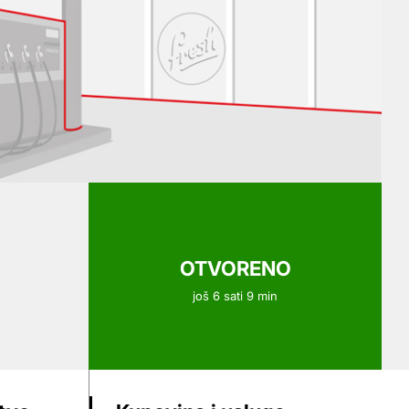
OTVORENO
još 6 sati 9 min