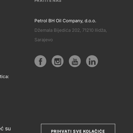
PRATITE NAS
Petrol BH Oil Company, d.o.o.
Džemala Bijedića 202, 71210 Ilidža,
PRATITE
Sarajevo
KT
NAS
Social
tica:
media
eć su
PRIHVATI SVE KOLAČIĆE