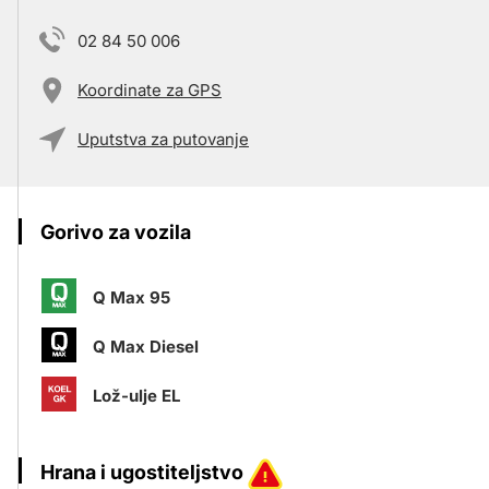
02 84 50 006
Koordinate za GPS
Uputstva za putovanje
Gorivo za vozila
Q Max 95
Q Max Diesel
Lož-ulje EL
Hrana i ugostiteljstvo