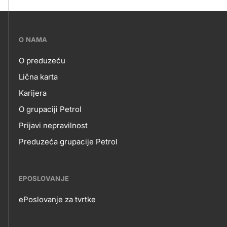
???
O NAMA
petrol-
O preduzeću
skupno.footer-
O
Lična karta
title???
Karijera
NAMA
O grupaciji Petrol
Prijavi nepravilnost
Preduzeća grupacije Petrol
EPOSLOVANJE
ePoslovanje za tvrtke
EPOSLOVANJE