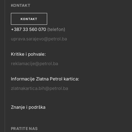
KONTAKT
KONTAKT
+387 33 560 070
(telefon)
KONTAKT
uprava.sarajevo@petrol.ba
Kritike i pohvale:
reklamacije@petrol.ba
Informacije Zlatna Petrol kartica:
zlatnakartica.bih@petrol.ba
Footer
Znanje i podrška
links
PRATITE NAS