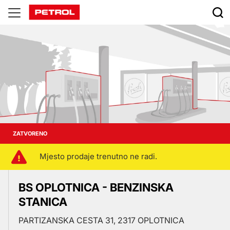
Prodajna
mjesta
ZATVORENO
Mjesto prodaje trenutno ne radi.
BS OPLOTNICA - BENZINSKA
STANICA
PARTIZANSKA CESTA 31, 2317 OPLOTNICA