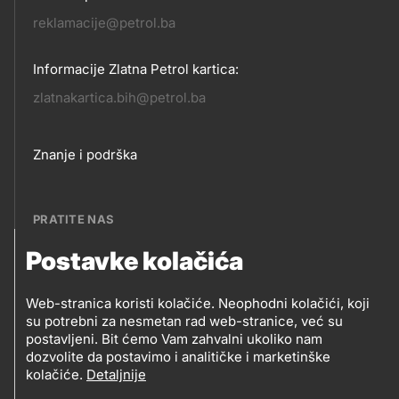
reklamacije@petrol.ba
Informacije Zlatna Petrol kartica:
zlatnakartica.bih@petrol.ba
Footer
Znanje i podrška
links
PRATITE NAS
Postavke kolačića
Petrol BH Oil Company, d.o.o.
PRATITE
Džemala Bijedića 202, 71210 Ilidža, Sarajevo
Web-stranica koristi kolačiće. Neophodni kolačići, koji
NAS
su potrebni za nesmetan rad web-stranice, već su
postavljeni. Bit ćemo Vam zahvalni ukoliko nam
dozvolite da postavimo i analitičke i marketinške
kolačiće.
Detaljnije
Social