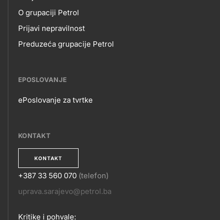
NAMA
O grupaciji Petrol
Prijavi nepravilnost
Preduzeća grupacije Petrol
EPOSLOVANJE
ePoslovanje za tvrtke
EPOSLOVANJE
KONTAKT
KONTAKT
+387 33 560 070
(telefon)
KONTAKT
uprava.sarajevo@petrol.ba
Kritike i pohvale: