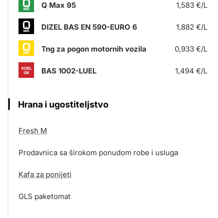
Q Max 95
1,583 €/L
DIZEL BAS EN 590-EURO 6
1,882 €/L
Tng za pogon motornih vozila
0,933 €/L
BAS 1002-LUEL
1,494 €/L
Hrana i ugostiteljstvo
Fresh M
Prodavnica sa širokom ponudom robe i usluga
Kafa za ponijeti
GLS paketomat