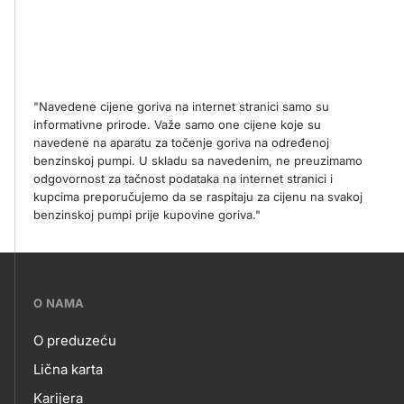
"Navedene cijene goriva na internet stranici samo su
informativne prirode. Važe samo one cijene koje su
navedene na aparatu za točenje goriva na određenoj
benzinskoj pumpi. U skladu sa navedenim, ne preuzimamo
odgovornost za tačnost podataka na internet stranici i
kupcima preporučujemo da se raspitaju za cijenu na svakoj
benzinskoj pumpi prije kupovine goriva."
???
O NAMA
petrol-
O preduzeću
skupno.footer-
O
Lična karta
title???
Karijera