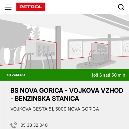
Prodajna
mjesta
još 6 sati 50 min
OTVORENO
BS NOVA GORICA - VOJKOVA VZHOD
- BENZINSKA STANICA
VOJKOVA CESTA 51, 5000 NOVA GORICA
05 33 32 040