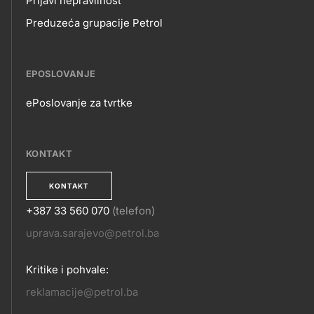
Prijavi nepravilnost
Preduzeća grupacije Petrol
EPOSLOVANJE
ePoslovanje za tvrtke
EPOSLOVANJE
KONTAKT
KONTAKT
+387 33 560 070
(telefon)
KONTAKT
uprava.sarajevo@petrol.ba
Kritike i pohvale:
reklamacije@petrol.ba