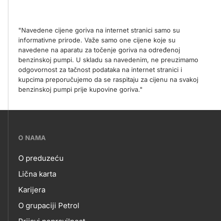
"Navedene cijene goriva na internet stranici samo su
informativne prirode. Važe samo one cijene koje su
navedene na aparatu za točenje goriva na određenoj
benzinskoj pumpi. U skladu sa navedenim, ne preuzimamo
odgovornost za tačnost podataka na internet stranici i
kupcima preporučujemo da se raspitaju za cijenu na svakoj
benzinskoj pumpi prije kupovine goriva."
???
O NAMA
petrol-
O preduzeću
skupno.footer-
O
Lična karta
title???
Karijera
NAMA
O grupaciji Petrol