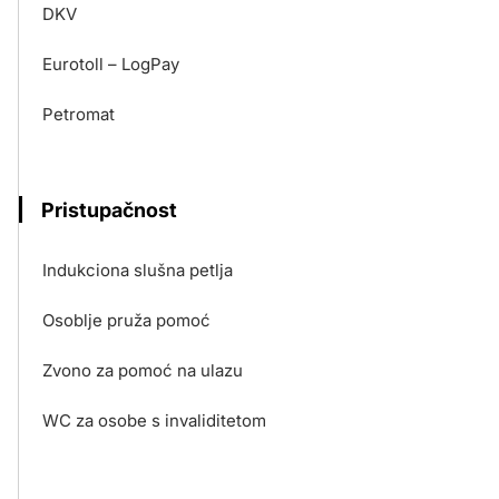
DKV
Eurotoll – LogPay
Petromat
Pristupačnost
Indukciona slušna petlja
Osoblje pruža pomoć
Zvono za pomoć na ulazu
WC za osobe s invaliditetom