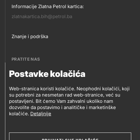
Informacije Zlatna Petrol kartica:
zlatnakartica.bih@petrol.ba
Footer
Znanje i podrška
links
PRATITE NAS
Postavke kolačića
Petrol BH Oil Company, d.o.o.
PRATITE
Džemala Bijedića 202, 71210 Ilidža, Sarajevo
Web-stranica koristi kolačiće. Neophodni kolačići, koji
NAS
su potrebni za nesmetan rad web-stranice, već su
postavljeni. Bit ćemo Vam zahvalni ukoliko nam
dozvolite da postavimo i analitičke i marketinške
kolačiće.
Detaljnije
Social
media