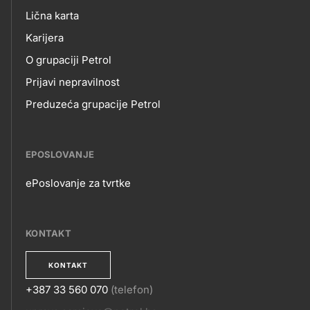
skupno.footer-
O
Lična karta
title???
Karijera
NAMA
O grupaciji Petrol
Prijavi nepravilnost
Preduzeća grupacije Petrol
EPOSLOVANJE
ePoslovanje za tvrtke
EPOSLOVANJE
KONTAKT
KONTAKT
+387 33 560 070
(telefon)