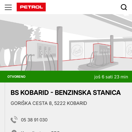
Prodajna
mjesta
još 6 sati 23 min
OTVORENO
BS KOBARID - BENZINSKA STANICA
GORIŠKA CESTA 8, 5222 KOBARID
05 38 91 030