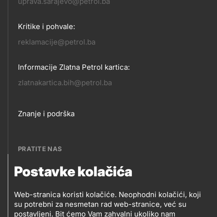
KONTAKT
uprava.sarajevo@petrol.ba
Kritike i pohvale:
reklamacije@petrol.ba
Informacije Zlatna Petrol kartica:
zlatnakartica.bih@petrol.ba
Footer
Znanje i podrška
links
PRATITE NAS
Postavke kolačića
Petrol BH Oil Company, d.o.o.
PRATITE
Džemala Bijedića 202, 71210 Ilidža, Sarajevo
Web-stranica koristi kolačiće. Neophodni kolačići, koji
NAS
su potrebni za nesmetan rad web-stranice, već su
postavljeni. Bit ćemo Vam zahvalni ukoliko nam