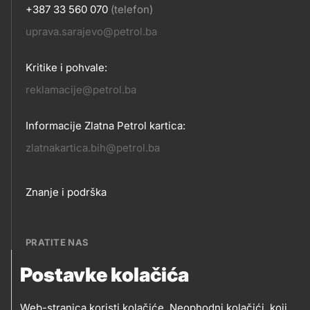
+387 33 560 070
(telefon)
KONTAKT
uprava.sarajevo@petrol.ba
Kritike i pohvale:
reklamacije@petrol.ba
Informacije Zlatna Petrol kartica:
zlatnakartica.bih@petrol.ba
Footer
Znanje i podrška
links
PRATITE NAS
Postavke kolačića
Petrol BH Oil Company, d.o.o.
PRATITE
Džemala Bijedića 202, 71210 Ilidža, Sarajevo
Web-stranica koristi kolačiće. Neophodni kolačići, koji