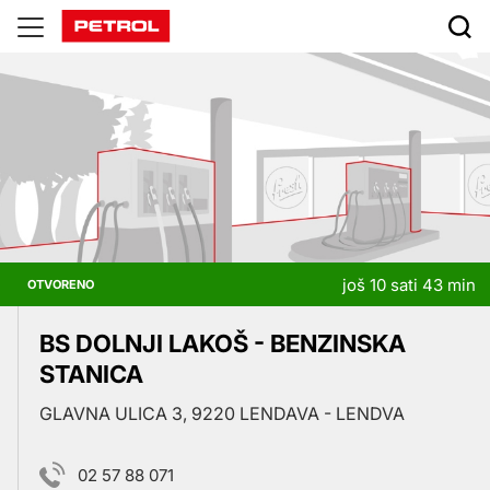
Prodajna
mjesta
još 10 sati 43 min
OTVORENO
BS DOLNJI LAKOŠ - BENZINSKA
STANICA
GLAVNA ULICA 3, 9220 LENDAVA - LENDVA
02 57 88 071