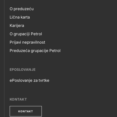
petrol-
O preduzeću
skupno.footer-
O
Lična karta
title???
Karijera
NAMA
O grupaciji Petrol
Prijavi nepravilnost
Preduzeća grupacije Petrol
EPOSLOVANJE
ePoslovanje za tvrtke
EPOSLOVANJE
KONTAKT
KONTAKT