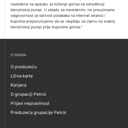
navedene na aparatu za točenje goriva na određenoj
benzinskoj pumpi. U skladu sa navedenim, ne preuzimamo
odgovornost za tačnost podataka na internet stranici i
kupcima preporučujemo da se raspitaju za cijenu na svakoj
benzinskoj pumpi prije kupovine goriva."
???
O NAMA
petrol-
O preduzeću
skupno.footer-
O
Lična karta
title???
Karijera
NAMA
O grupaciji Petrol
Prijavi nepravilnost
Preduzeća grupacije Petrol