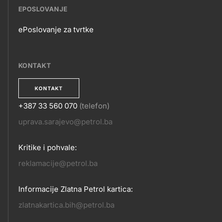
EPOSLOVANJE
ePoslovanje za tvrtke
EPOSLOVANJE
KONTAKT
KONTAKT
+387 33 560 070
(telefon)
KONTAKT
uprava.sarajevo@petrol.ba
Kritike i pohvale:
reklamacije@petrol.ba
Informacije Zlatna Petrol kartica:
zlatnakartica.bih@petrol.ba