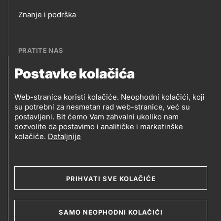
Footer
Znanje i podrška
links
PRATITE NAS
Postavke kolačića
Petrol BH Oil Company, d.o.o.
PRATITE
Džemala Bijedića 202, 71210 Ilidža, Sarajevo
Web-stranica koristi kolačiće. Neophodni kolačići, koji
NAS
su potrebni za nesmetan rad web-stranice, već su
postavljeni. Bit ćemo Vam zahvalni ukoliko nam
dozvolite da postavimo i analitičke i marketinške
kolačiće.
Detaljnije
Social
media
PRIHVATI SVE KOLAČIĆE
2019-2026 Petrol BH Oil Company d.o.o. i Petrol d.d.,
Ljubljana
Uslovi upotrebe
Opći uslovi
Legal
SAMO NEOPHODNI KOLAČIĆI
Kolačići