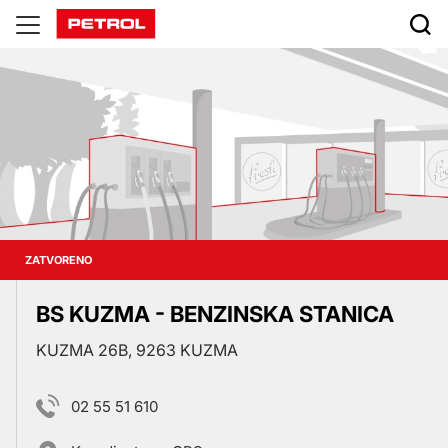
Prodajna
mjesta
ZATVORENO
BS KUZMA - BENZINSKA STANICA
KUZMA 26B, 9263 KUZMA
02 55 51 610