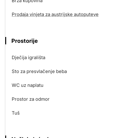
Brza kupovina
Prodaja vinjeta za austrijske autoputeve
Prostorije
Dječija igrališta
Sto za presvlačenje beba
WC uz naplatu
Prostor za odmor
Tuš