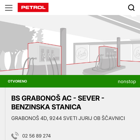
Prodajna
mjesta
nonstop
OTVORENO
BS GRABONOŠ AC - SEVER -
BENZINSKA STANICA
GRABONOŠ 4D, 9244 SVETI JURIJ OB ŠČAVNICI
02 56 89 274