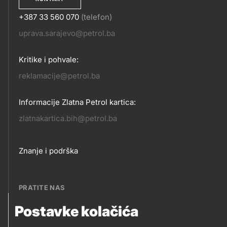
+387 33 560 070
(telefon)
KONTAKT
uprava.sarajevo@petrol.ba
Kritike i pohvale:
reklamacije@petrol.ba
Informacije Zlatna Petrol kartica:
zlatnakartica.bih@petrol.ba
Footer
Znanje i podrška
links
PRATITE NAS
Postavke kolačića
Petrol BH Oil Company, d.o.o.