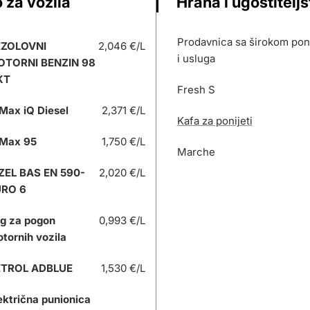
 za vozila
Hrana i ugostitelj
Prodavnica sa širokom po
EZOLOVNI
2,046 €/L
i usluga
OTORNI BENZIN 98
KT
Fresh S
Max iQ Diesel
2,371 €/L
Kafa za ponijeti
Max 95
1,750 €/L
Marche
ZEL BAS EN 590-
2,020 €/L
URO 6
g za pogon
0,993 €/L
tornih vozila
ETROL ADBLUE
1,530 €/L
ektrična punionica