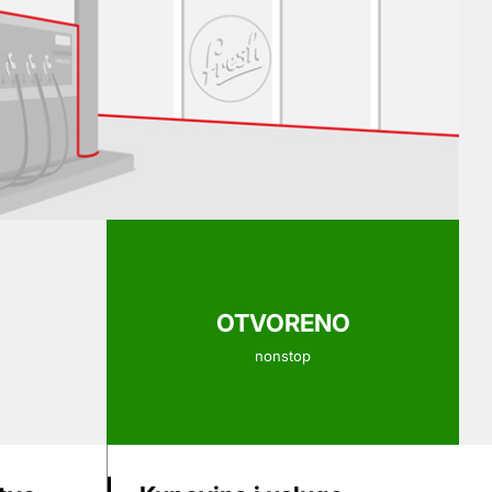
OTVORENO
nonstop