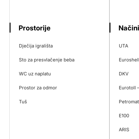
Prostorije
Načini
Dječija igrališta
UTA
Sto za presvlačenje beba
Euroshel
WC uz naplatu
DKV
Prostor za odmor
Eurotoll 
Tuš
Petromat
E100
ARIS