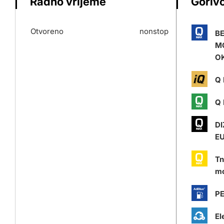
Radno vrijeme
Gorivo
Otvoreno
nonstop
B
M
O
Q 
Q 
DI
E
Tn
mo
P
El