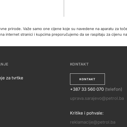
tivne prirode. Važe samo one cijene koje su navedene na aparatu za toč
internet stranici i kupcima preporučujemo da se raspitaju za cijenu na
ANJE
KONTAKT
je za tvrtke
KONTAKT
+387 33 560 070
(telefon)
OSLOVANJE
uprava.sarajevo@petrol.ba
KONTA
Kritike i pohvale:
reklamacije@petrol.ba