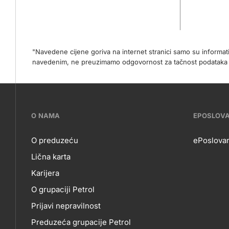
"Navedene cijene goriva na internet stranici samo su informa
navedenim, ne preuzimamo odgovornost za tačnost podataka na 
???
O NAMA
EPOSLOV
petrol-
O preduzeću
ePoslovan
Lična karta
skupno.footer-
O
EP
Karijera
title???
O grupaciji Petrol
NAMA
Prijavi nepravilnost
Preduzeća grupacije Petrol