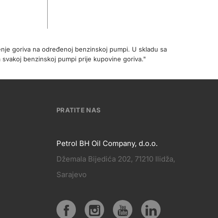
enje goriva na određenoj benzinskoj pumpi. U skladu sa
 svakoj benzinskoj pumpi prije kupovine goriva."
PRATITE NAS
Petrol BH Oil Company, d.o.o.
Džemala Bijedića 202, 71210 Ilidža,
PRATITE
Sarajevo
KT
NAS