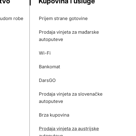
stvo
Kupovina i usluge
nudom robe
Prijem strane gotovine
Prodaja vinjeta za mađarske
autoputeve
Wi-Fi
Bankomat
DarsGO
Prodaja vinjeta za slovenačke
autoputeve
Brza kupovina
Prodaja vinjeta za austrijske
autoputeve