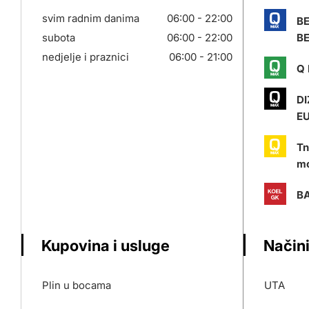
svim radnim danima
06:00 - 22:00
B
subota
06:00 - 22:00
BE
nedjelje i praznici
06:00 - 21:00
Q 
DI
E
Tn
mo
BA
Kupovina i usluge
Načini
Plin u bocama
UTA