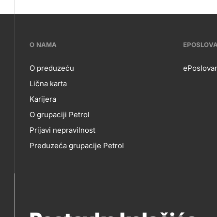
???
O NAMA
EPOSLOV
petrol-
O preduzeću
ePoslovan
Lična karta
skupno.footer-
O
EP
Karijera
title???
O grupaciji Petrol
NAMA
Prijavi nepravilnost
Preduzeća grupacije Petrol