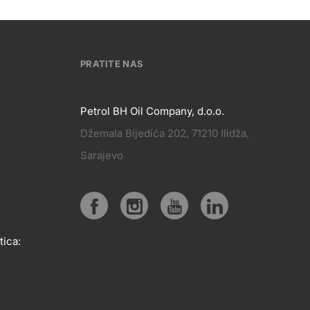
PRATITE NAS
Petrol BH Oil Company, d.o.o.
Džemala Bijedića 202, 71210 Ilidža,
PRATITE
Sarajevo
KT
NAS
Social
tica:
media