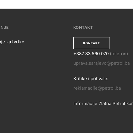
ANJE
KONTAKT
je za tvrtke
KONTAKT
+387 33 560 070
(telefon)
OSLOVANJE
uprava.sarajevo@petrol.ba
KONTA
Kritike i pohvale:
reklamacije@petrol.ba
Informacije Zlatna Petrol kar
zlatnakartica.bih@petrol.ba
Znanje i podrška