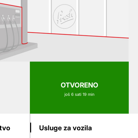
OTVORENO
još 6 sati 19 min
stvo
Usluge za vozila