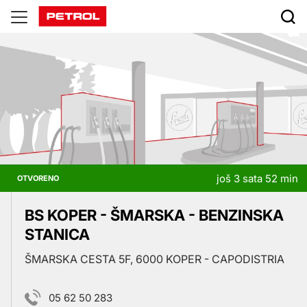
Prodajna
mjesta
još 3 sata 52 min
OTVORENO
BS KOPER - ŠMARSKA - BENZINSKA
STANICA
ŠMARSKA CESTA 5F, 6000 KOPER - CAPODISTRIA
05 62 50 283