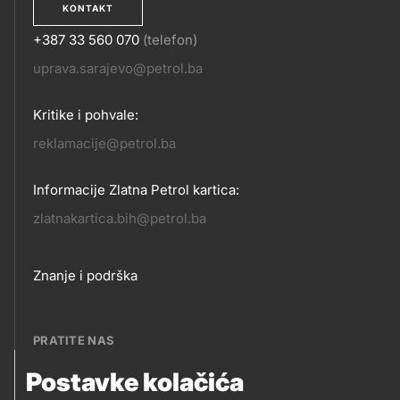
KONTAKT
+387 33 560 070
(telefon)
KONTAKT
uprava.sarajevo@petrol.ba
Kritike i pohvale:
reklamacije@petrol.ba
Informacije Zlatna Petrol kartica:
zlatnakartica.bih@petrol.ba
Footer
Znanje i podrška
links
PRATITE NAS
Postavke kolačića
Petrol BH Oil Company, d.o.o.