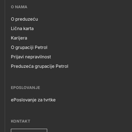
???
O NAMA
petrol-
O preduzeću
skupno.footer-
O
Lična karta
title???
Karijera
NAMA
O grupaciji Petrol
Prijavi nepravilnost
Preduzeća grupacije Petrol
EPOSLOVANJE
ePoslovanje za tvrtke
EPOSLOVANJE
KONTAKT