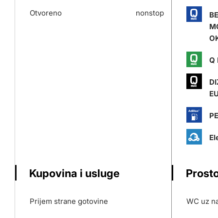
Otvoreno
nonstop
B
M
O
Q 
DI
E
P
El
Kupovina i usluge
Prosto
Prijem strane gotovine
WC uz na