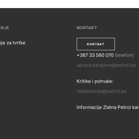
ANJE
KONTAKT
je za tvrtke
KONTAKT
+387 33 560 070
(telefon)
OSLOVANJE
uprava.sarajevo@petrol.ba
KONTA
Kritike i pohvale:
reklamacije@petrol.ba
Informacije Zlatna Petrol kar
zlatnakartica.bih@petrol.ba
Znanje i podrška