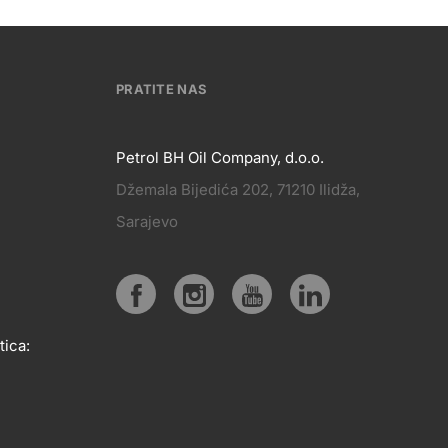
PRATITE NAS
Petrol BH Oil Company, d.o.o.
Džemala Bijedića 202, 71210 Ilidža,
PRATITE
Sarajevo
KT
NAS
Social
tica:
media