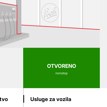
OTVORENO
nonstop
stvo
Usluge za vozila