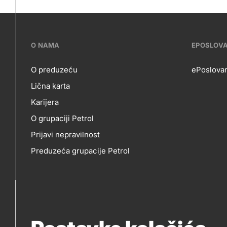
???
O NAMA
EPOSLOV
petrol-
O preduzeću
ePoslovan
Lična karta
skupno.footer-
O
EP
Karijera
title???
O grupaciji Petrol
NAMA
Prijavi nepravilnost
Preduzeća grupacije Petrol