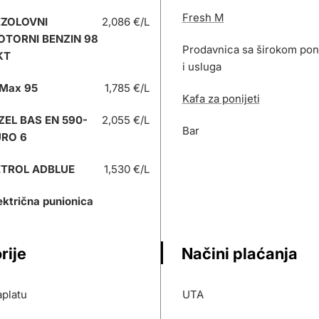
Fresh M
EZOLOVNI
2,086 €/L
OTORNI BENZIN 98
Prodavnica sa širokom po
KT
i usluga
Max 95
1,785 €/L
Kafa za ponijeti
ZEL BAS EN 590-
2,055 €/L
Bar
URO 6
ETROL ADBLUE
1,530 €/L
ektrična punionica
rije
Načini plaćanja
platu
UTA