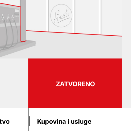
ZATVORENO
stvo
Kupovina i usluge