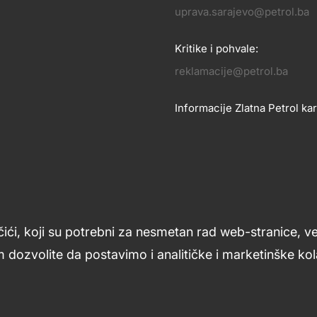
OSLOVANJE
uprava.sarajevo@petrol.ba
KONTA
Kritike i pohvale:
reklamacije@petrol.ba
Informacije Zlatna Petrol kar
zlatnakartica.bih@petrol.ba
Znanje i podrška
Footer
čići, koji su potrebni za nesmetan rad web-stranice, v
links
 dozvolite da postavimo i analitičke i marketinške kola
ljana
Uslovi upotrebe
Opći uslovi
Kolačići