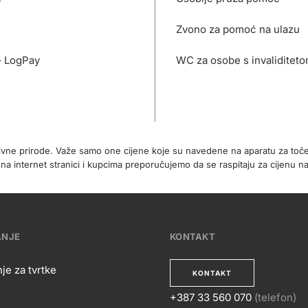
Zvono za pomoć na ulazu
– LogPay
WC za osobe s invaliditet
tivne prirode. Važe samo one cijene koje su navedene na aparatu za toč
internet stranici i kupcima preporučujemo da se raspitaju za cijenu na
ANJE
KONTAKT
je za tvrtke
KONTAKT
+387 33 560 070
(telefon)