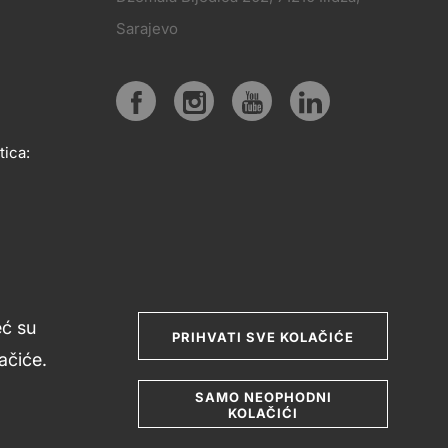
PRATITE
Sarajevo
KT
NAS
Social
tica:
media
eć su
PRIHVATI SVE KOLAČIĆE
čiće.
SAMO NEOPHODNI
KOLAČIĆI