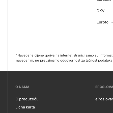
DKV
Eurotoll 
"Navedene cijene goriva na internet stranici samo su informa
navedenim, ne preuzimamo odgovornost za tačnost podataka na 
???
O NAMA
EPOSLOV
petrol-
O preduzeću
ePoslovan
Lična karta
skupno.footer-