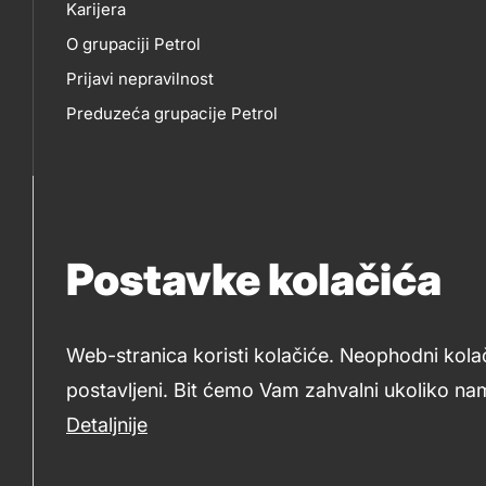
O
EP
Karijera
title???
O grupaciji Petrol
NAMA
Prijavi nepravilnost
Preduzeća grupacije Petrol
Postavke kolačića
Web-stranica koristi kolačiće. Neophodni kola
postavljeni. Bit ćemo Vam zahvalni ukoliko nam
2019-2026 Petrol BH Oil Company d.o.o. i Petrol d.d., Ljub
Detaljnije