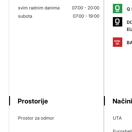
svim radnim danima
07:00 - 20:00
Q 
subota
07:00 - 19:00
DI
E
BA
Prostorije
Načini
Prostor za odmor
UTA
Euroshel