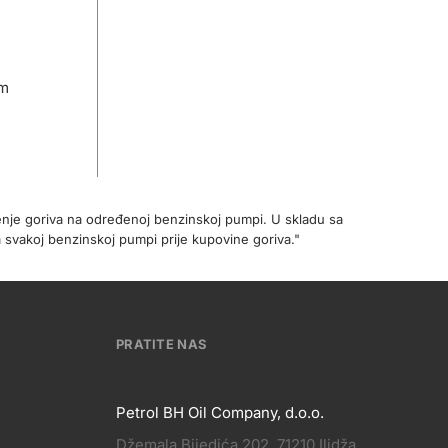
om
enje goriva na određenoj benzinskoj pumpi. U skladu sa
 svakoj benzinskoj pumpi prije kupovine goriva."
PRATITE NAS
Petrol BH Oil Company, d.o.o.
Džemala Bijedića 202, 71210 Ilidža,