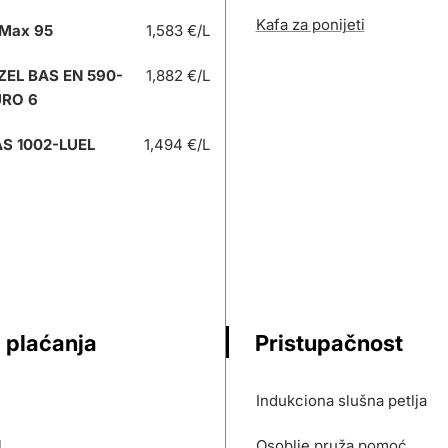
Kafa za ponijeti
Max 95
1,583 €/L
ZEL BAS EN 590-
1,882 €/L
URO 6
S 1002-LUEL
1,494 €/L
 plaćanja
Pristupačnost
Indukciona slušna petlja
l
Osoblje pruža pomoć