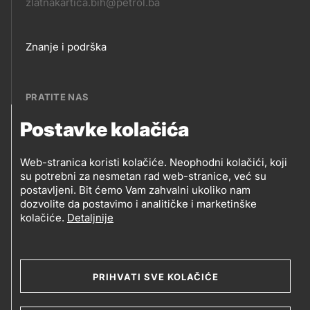
zlatnakartica.bih@petrol.ba
Footer
Znanje i podrška
links
PRATITE NAS
Postavke kolačića
Petrol BH Oil Company, d.o.o.
PRATITE
Džemala Bijedića 202, 71210 Ilidža, Sarajevo
Web-stranica koristi kolačiće. Neophodni kolačići, koji
NAS
su potrebni za nesmetan rad web-stranice, već su
postavljeni. Bit ćemo Vam zahvalni ukoliko nam
dozvolite da postavimo i analitičke i marketinške
kolačiće.
Detaljnije
Social
media
PRIHVATI SVE KOLAČIĆE
2019-2026 Petrol BH Oil Company d.o.o. i Petrol d.d.,
Ljubljana
Uslovi upotrebe
Opći uslovi