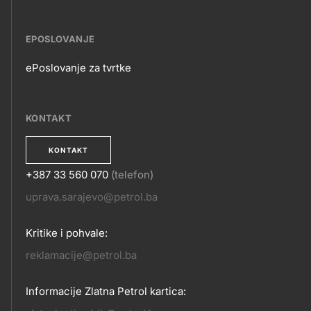
EPOSLOVANJE
ePoslovanje za tvrtke
EPOSLOVANJE
KONTAKT
KONTAKT
+387 33 560 070
(telefon)
KONTAKT
uprava.sarajevo@petrol.ba
Kritike i pohvale:
reklamacije@petrol.ba
Informacije Zlatna Petrol kartica: