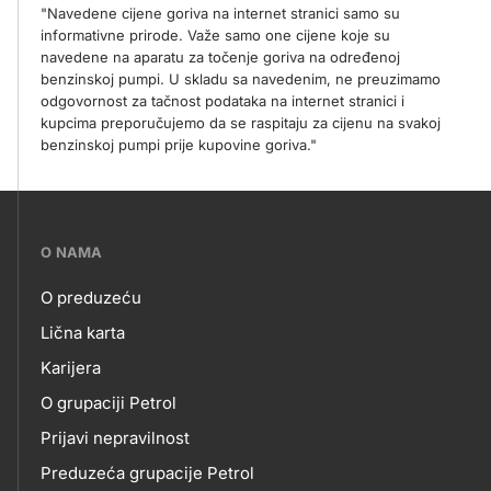
"Navedene cijene goriva na internet stranici samo su
informativne prirode. Važe samo one cijene koje su
navedene na aparatu za točenje goriva na određenoj
benzinskoj pumpi. U skladu sa navedenim, ne preuzimamo
odgovornost za tačnost podataka na internet stranici i
kupcima preporučujemo da se raspitaju za cijenu na svakoj
benzinskoj pumpi prije kupovine goriva."
???
O NAMA
petrol-
O preduzeću
skupno.footer-
O
Lična karta
title???
Karijera
NAMA
O grupaciji Petrol
Prijavi nepravilnost
Preduzeća grupacije Petrol