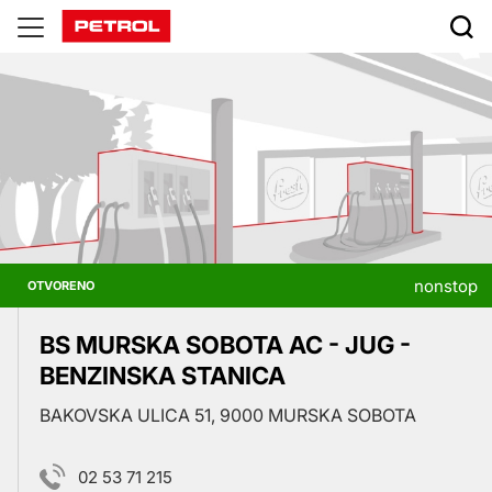
Prodajna
mjesta
nonstop
OTVORENO
BS MURSKA SOBOTA AC - JUG -
BENZINSKA STANICA
BAKOVSKA ULICA 51, 9000 MURSKA SOBOTA
02 53 71 215