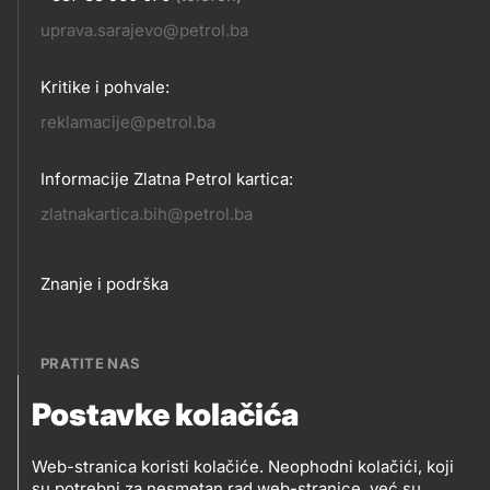
KONTAKT
uprava.sarajevo@petrol.ba
Kritike i pohvale:
reklamacije@petrol.ba
Informacije Zlatna Petrol kartica:
zlatnakartica.bih@petrol.ba
Footer
Znanje i podrška
links
PRATITE NAS
Postavke kolačića
Petrol BH Oil Company, d.o.o.
PRATITE
Džemala Bijedića 202, 71210 Ilidža, Sarajevo
Web-stranica koristi kolačiće. Neophodni kolačići, koji
su potrebni za nesmetan rad web-stranice, već su