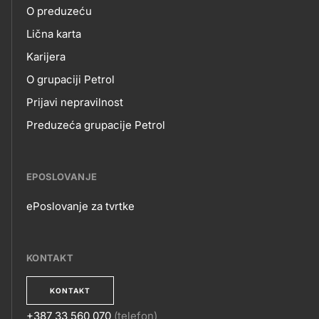
O preduzeću
skupno.footer-
O
Lična karta
title???
Karijera
NAMA
O grupaciji Petrol
Prijavi nepravilnost
Preduzeća grupacije Petrol
EPOSLOVANJE
ePoslovanje za tvrtke
EPOSLOVANJE
KONTAKT
KONTAKT
+387 33 560 070
(telefon)