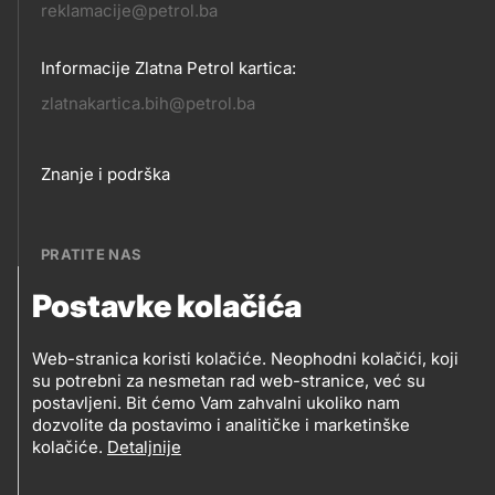
reklamacije@petrol.ba
Informacije Zlatna Petrol kartica:
zlatnakartica.bih@petrol.ba
Footer
Znanje i podrška
links
PRATITE NAS
Postavke kolačića
Petrol BH Oil Company, d.o.o.
PRATITE
Džemala Bijedića 202, 71210 Ilidža, Sarajevo
Web-stranica koristi kolačiće. Neophodni kolačići, koji
NAS
su potrebni za nesmetan rad web-stranice, već su
postavljeni. Bit ćemo Vam zahvalni ukoliko nam
dozvolite da postavimo i analitičke i marketinške
kolačiće.
Detaljnije
Social