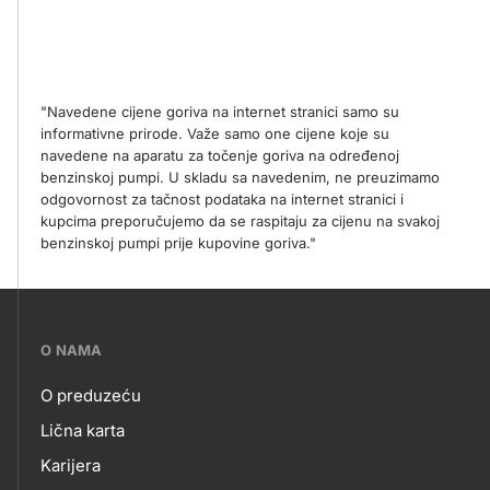
"Navedene cijene goriva na internet stranici samo su
informativne prirode. Važe samo one cijene koje su
navedene na aparatu za točenje goriva na određenoj
benzinskoj pumpi. U skladu sa navedenim, ne preuzimamo
odgovornost za tačnost podataka na internet stranici i
kupcima preporučujemo da se raspitaju za cijenu na svakoj
benzinskoj pumpi prije kupovine goriva."
???
O NAMA
petrol-
O preduzeću
skupno.footer-
O
Lična karta
title???
Karijera
NAMA