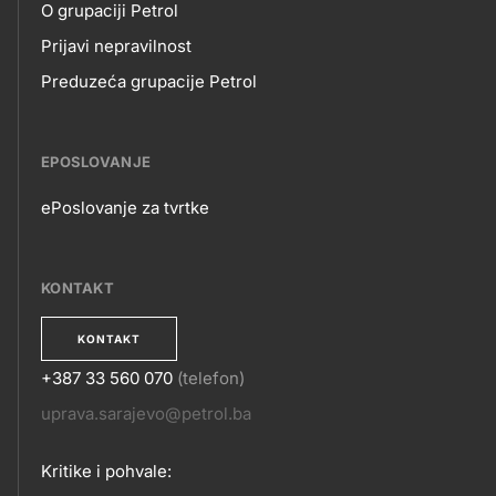
O grupaciji Petrol
Prijavi nepravilnost
Preduzeća grupacije Petrol
EPOSLOVANJE
ePoslovanje za tvrtke
EPOSLOVANJE
KONTAKT
KONTAKT
+387 33 560 070
(telefon)
KONTAKT
uprava.sarajevo@petrol.ba
Kritike i pohvale: