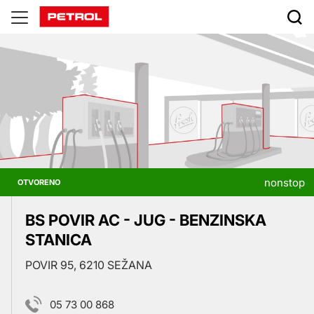
Prodajna
mjesta
nonstop
OTVORENO
BS POVIR AC - JUG - BENZINSKA
STANICA
POVIR 95, 6210 SEŽANA
05 73 00 868