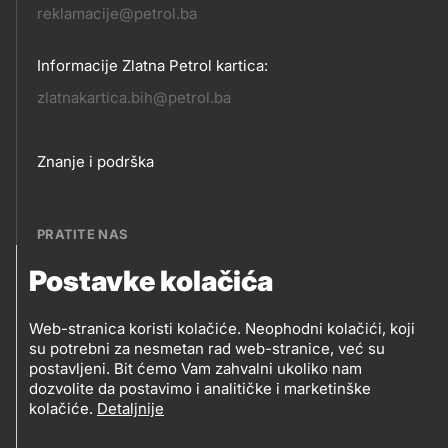
reklamacije@petrol.ba
Informacije Zlatna Petrol kartica:
zlatnakartica.bih@petrol.ba
Footer
Znanje i podrška
links
PRATITE NAS
Postavke kolačića
Petrol BH Oil Company, d.o.o.
PRATITE
Džemala Bijedića 202, 71210 Ilidža, Sarajevo
Web-stranica koristi kolačiće. Neophodni kolačići, koji
NAS
su potrebni za nesmetan rad web-stranice, već su
postavljeni. Bit ćemo Vam zahvalni ukoliko nam
dozvolite da postavimo i analitičke i marketinške
kolačiće.
Detaljnije
Social