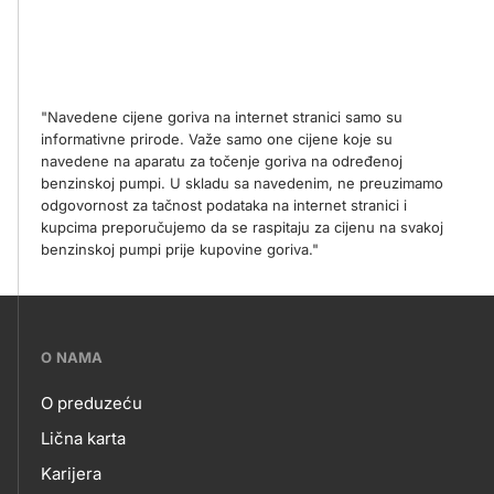
"Navedene cijene goriva na internet stranici samo su
informativne prirode. Važe samo one cijene koje su
navedene na aparatu za točenje goriva na određenoj
benzinskoj pumpi. U skladu sa navedenim, ne preuzimamo
odgovornost za tačnost podataka na internet stranici i
kupcima preporučujemo da se raspitaju za cijenu na svakoj
benzinskoj pumpi prije kupovine goriva."
???
O NAMA
petrol-
O preduzeću
skupno.footer-
O
Lična karta
title???
Karijera
NAMA