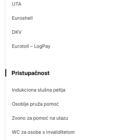
UTA
Euroshell
DKV
Eurotoll – LogPay
Pristupačnost
Indukciona slušna petlja
Osoblje pruža pomoć
Zvono za pomoć na ulazu
WC za osobe s invaliditetom