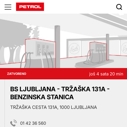
Prodajna
mjesta
još 4 sata 20 min
ZATVORENO
BS LJUBLJANA - TRŽAŠKA 131A -
BENZINSKA STANICA
TRŽAŠKA CESTA 131A, 1000 LJUBLJANA
01 42 36 560