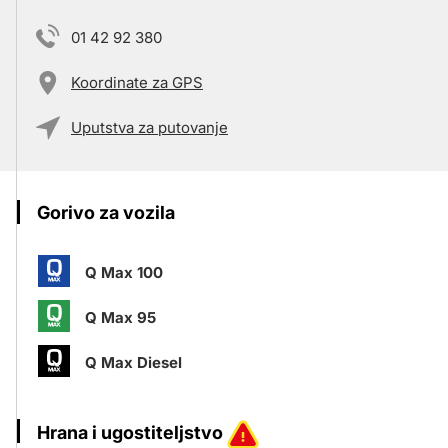
01 42 92 380
Koordinate za GPS
Uputstva za putovanje
Gorivo za vozila
Q Max 100
Q Max 95
Q Max Diesel
Hrana i ugostiteljstvo