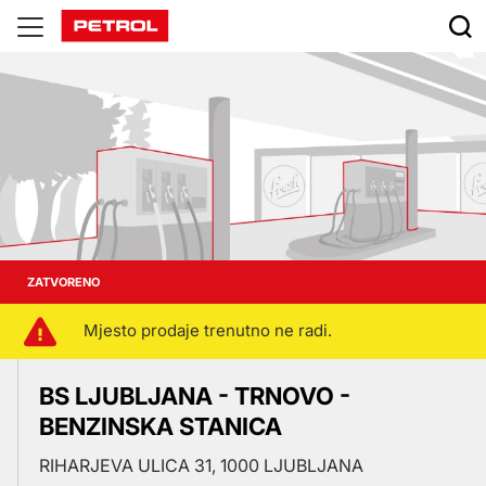
Prodajna
mjesta
ZATVORENO
Mjesto prodaje trenutno ne radi.
BS LJUBLJANA - TRNOVO -
BENZINSKA STANICA
RIHARJEVA ULICA 31, 1000 LJUBLJANA