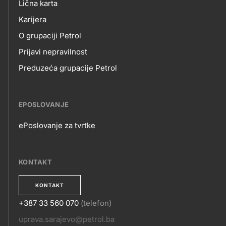
O
Lična karta
title???
Karijera
NAMA
O grupaciji Petrol
Prijavi nepravilnost
Preduzeća grupacije Petrol
EPOSLOVANJE
ePoslovanje za tvrtke
EPOSLOVANJE
KONTAKT
KONTAKT
+387 33 560 070
(telefon)
KONTAKT
uprava.sarajevo@petrol.ba