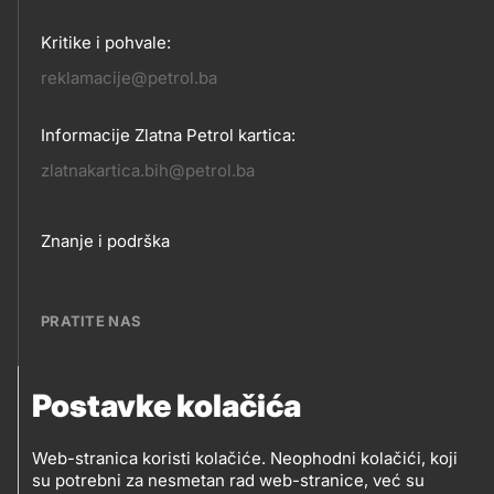
Kritike i pohvale:
reklamacije@petrol.ba
Informacije Zlatna Petrol kartica:
zlatnakartica.bih@petrol.ba
Footer
Znanje i podrška
links
PRATITE NAS
Petrol BH Oil Company, d.o.o.
PRATITE
Postavke kolačića
Džemala Bijedića 202, 71210 Ilidža, Sarajevo
NAS
Web-stranica koristi kolačiće. Neophodni kolačići, koji
su potrebni za nesmetan rad web-stranice, već su