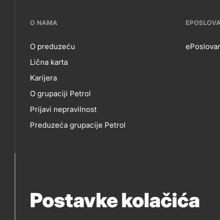
???
O NAMA
EPOSLOV
petrol-
O preduzeću
ePoslovan
Lična karta
skupno.footer-
O
EP
Karijera
title???
O grupaciji Petrol
NAMA
Prijavi nepravilnost
Preduzeća grupacije Petrol
Postavke kolačića