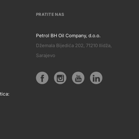
PRATITE NAS
Petrol BH Oil Company, d.o.o.
Džemala Bijedića 202, 71210 Ilidža,
PRATITE
Sarajevo
KT
NAS
Social
tica:
media