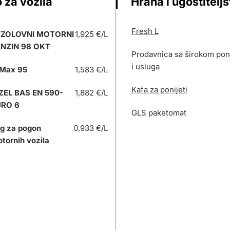
 za vozila
Hrana i ugostitelj
Fresh L
EZOLOVNI MOTORNI
1,925 €/L
NZIN 98 OKT
Prodavnica sa širokom po
i usluga
Max 95
1,583 €/L
Kafa za ponijeti
ZEL BAS EN 590-
1,882 €/L
URO 6
GLS paketomat
g za pogon
0,933 €/L
tornih vozila