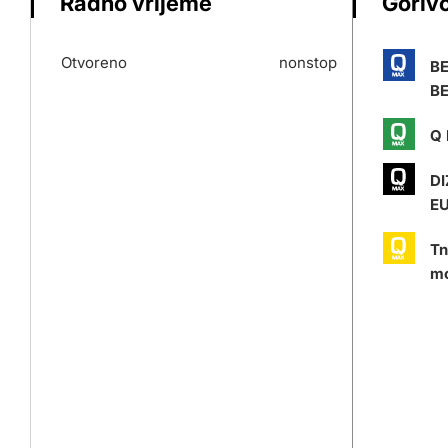
Radno vrijeme
Gorivo
Otvoreno
nonstop
B
BE
Q 
DI
E
Tn
mo