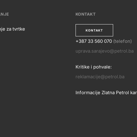
ANJE
KONTAKT
je za tvrtke
KONTAKT
+387 33 560 070
(telefon)
OSLOVANJE
uprava.sarajevo@petrol.ba
KONTA
Kritike i pohvale:
reklamacije@petrol.ba
Informacije Zlatna Petrol kar
zlatnakartica.bih@petrol.ba
Znanje i podrška
Footer