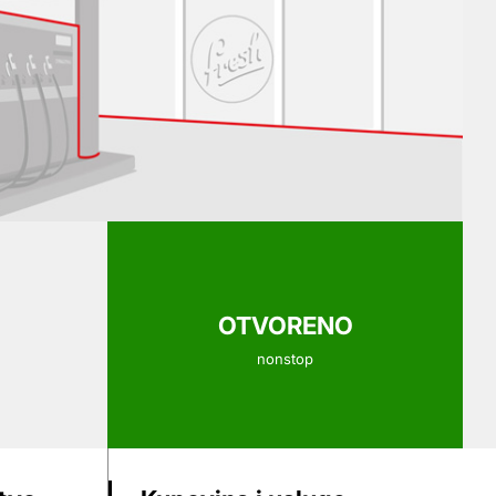
OTVORENO
nonstop