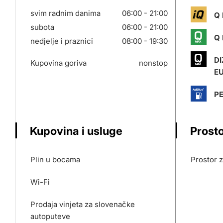
svim radnim danima
06:00 - 21:00
Q 
subota
06:00 - 21:00
Q 
nedjelje i praznici
08:00 - 19:30
DI
Kupovina goriva
nonstop
E
P
Kupovina i usluge
Prosto
Plin u bocama
Prostor 
Wi-Fi
Prodaja vinjeta za slovenačke
autoputeve