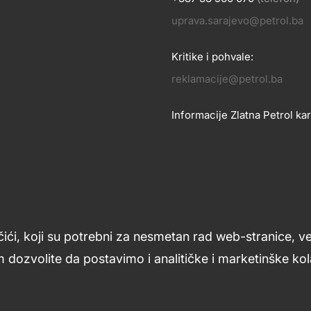
OSLOVANJE
uprava.sarajevo@petrol.ba
KONTA
Kritike i pohvale:
reklamacije@petrol.ba
Informacije Zlatna Petrol kar
zlatnakartica.bih@petrol.ba
Znanje i podrška
Footer
čići, koji su potrebni za nesmetan rad web-stranice, v
links
 dozvolite da postavimo i analitičke i marketinške kola
ljana
Uslovi upotrebe
Opći uslovi
Kolačići