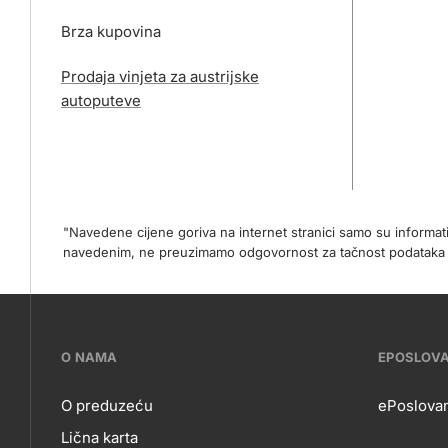
Brza kupovina
Prodaja vinjeta za austrijske
autoputeve
"Navedene cijene goriva na internet stranici samo su informa
navedenim, ne preuzimamo odgovornost za tačnost podataka na 
???
O NAMA
EPOSLOV
petrol-
O preduzeću
ePoslovan
Lična karta