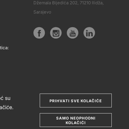
Džemala Bijedića 202, 71210 Ilidža,
PRATITE
Sarajevo
KT
NAS
Social
tica:
media
eć su
PRIHVATI SVE KOLAČIĆE
čiće.
SAMO NEOPHODNI
KOLAČIĆI