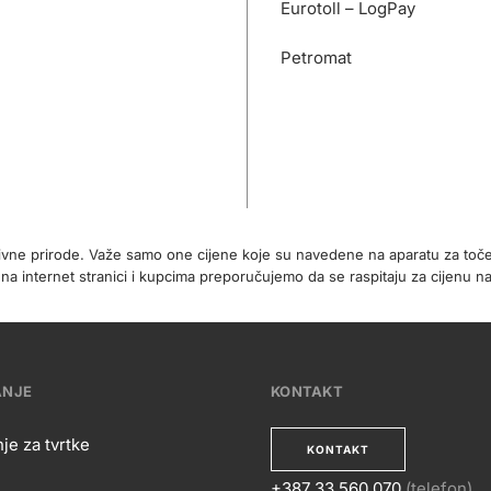
Eurotoll – LogPay
Petromat
tivne prirode. Važe samo one cijene koje su navedene na aparatu za toč
internet stranici i kupcima preporučujemo da se raspitaju za cijenu na
ANJE
KONTAKT
je za tvrtke
KONTAKT
+387 33 560 070
(telefon)