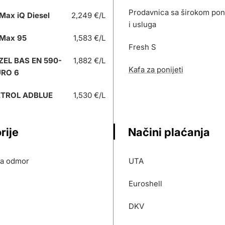
Prodavnica sa širokom po
Max iQ Diesel
2,249 €/L
i usluga
Max 95
1,583 €/L
Fresh S
ZEL BAS EN 590-
1,882 €/L
Kafa za ponijeti
URO 6
ETROL ADBLUE
1,530 €/L
rije
Načini plaćanja
za odmor
UTA
Euroshell
DKV