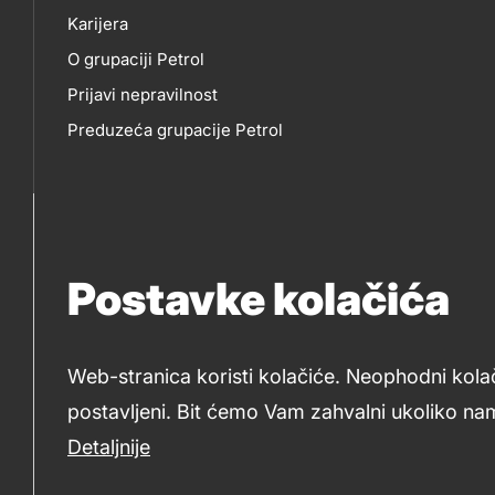
skupno.footer-
O
EP
Karijera
title???
O grupaciji Petrol
NAMA
Prijavi nepravilnost
Preduzeća grupacije Petrol
Postavke kolačića
Web-stranica koristi kolačiće. Neophodni kola
postavljeni. Bit ćemo Vam zahvalni ukoliko nam
2019-2026 Petrol BH Oil Company d.o.o. i Petrol d.d., Ljub
Detaljnije