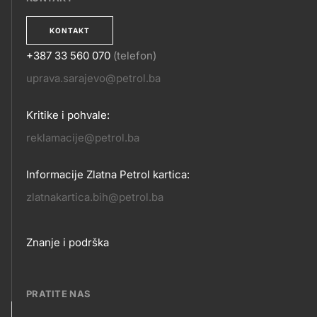
KONTAKT
+387 33 560 070
(telefon)
KONTAKT
uprava.sarajevo@petrol.ba
Kritike i pohvale:
reklamacije@petrol.ba
Informacije Zlatna Petrol kartica:
zlatnakartica.bih@petrol.ba
Footer
Znanje i podrška
links
PRATITE NAS