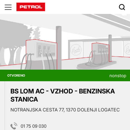
Prodajna
mjesta
nonstop
OTVORENO
BS LOM AC - VZHOD - BENZINSKA
STANICA
NOTRANJSKA CESTA 77, 1370 DOLENJI LOGATEC
01 75 09 030