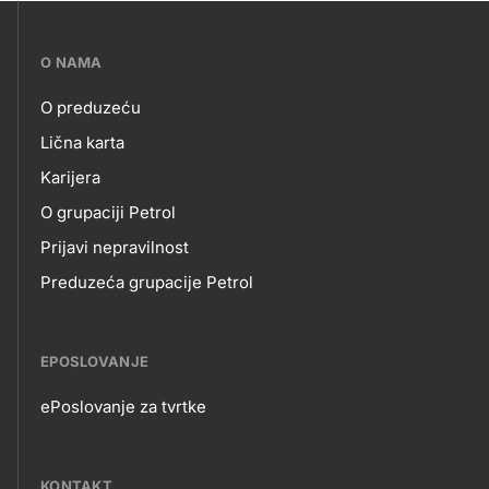
???
O NAMA
petrol-
O preduzeću
skupno.footer-
O
Lična karta
title???
Karijera
NAMA
O grupaciji Petrol
Prijavi nepravilnost
Preduzeća grupacije Petrol
EPOSLOVANJE
ePoslovanje za tvrtke
EPOSLOVANJE
KONTAKT