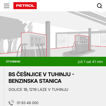
Prodajna
mjesta
još 1 sat 41 min
OTVORENO
BS ČEŠNJICE V TUHINJU -
BENZINSKA STANICA
GOLICE 1B, 1219 LAZE V TUHINJU
01 83 46 000