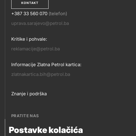
KONTAKT
+387 33 560 070
(telefon)
KONTAKT
uprava.sarajevo@petrol.ba
Kritike i pohvale:
reklamacije@petrol.ba
Informacije Zlatna Petrol kartica:
zlatnakartica.bih@petrol.ba
Footer
Znanje i podrška
links
PRATITE NAS
Postavke kolačića
Petrol BH Oil Company, d.o.o.