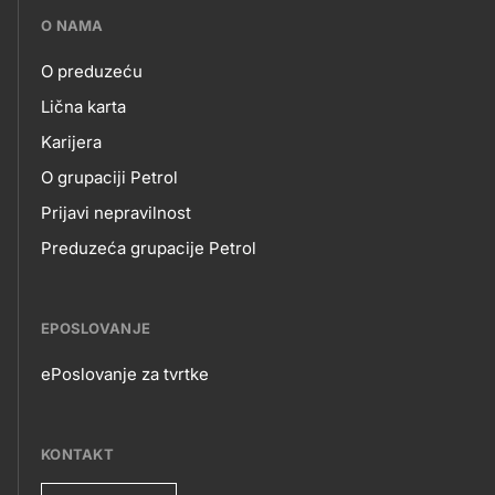
???
O NAMA
petrol-
O preduzeću
skupno.footer-
O
Lična karta
title???
Karijera
NAMA
O grupaciji Petrol
Prijavi nepravilnost
Preduzeća grupacije Petrol
EPOSLOVANJE
ePoslovanje za tvrtke
EPOSLOVANJE
KONTAKT