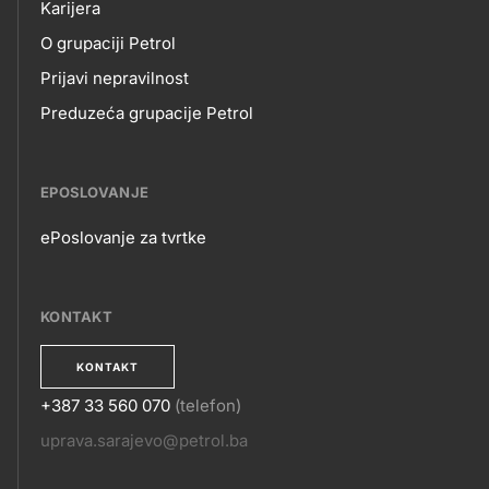
Karijera
NAMA
O grupaciji Petrol
Prijavi nepravilnost
Preduzeća grupacije Petrol
EPOSLOVANJE
ePoslovanje za tvrtke
EPOSLOVANJE
KONTAKT
KONTAKT
+387 33 560 070
(telefon)
KONTAKT
uprava.sarajevo@petrol.ba