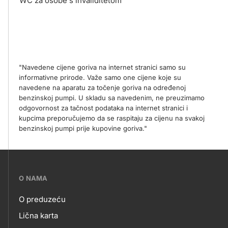
WC za osobe s invaliditetom
"Navedene cijene goriva na internet stranici samo su
informativne prirode. Važe samo one cijene koje su
navedene na aparatu za točenje goriva na određenoj
benzinskoj pumpi. U skladu sa navedenim, ne preuzimamo
odgovornost za tačnost podataka na internet stranici i
kupcima preporučujemo da se raspitaju za cijenu na svakoj
benzinskoj pumpi prije kupovine goriva."
???
O NAMA
petrol-
O preduzeću
skupno.footer-
O
Lična karta
title???