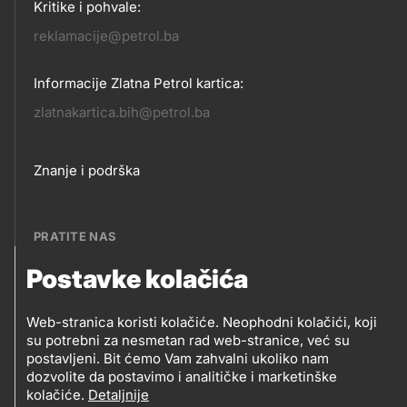
Kritike i pohvale:
reklamacije@petrol.ba
Informacije Zlatna Petrol kartica:
zlatnakartica.bih@petrol.ba
Footer
Znanje i podrška
links
PRATITE NAS
Postavke kolačića
Petrol BH Oil Company, d.o.o.
PRATITE
Džemala Bijedića 202, 71210 Ilidža, Sarajevo
Web-stranica koristi kolačiće. Neophodni kolačići, koji
NAS
su potrebni za nesmetan rad web-stranice, već su
postavljeni. Bit ćemo Vam zahvalni ukoliko nam
dozvolite da postavimo i analitičke i marketinške
kolačiće.
Detaljnije