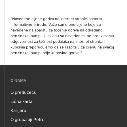
"Navedene cijene goriva na internet stranici samo su
informativne prirode. Važe samo one cijene koje su
navedene na aparatu za točenje goriva na određenoj
benzinskoj pumpi. U skladu sa navedenim, ne preuzimamo
odgovornost za tačnost podataka na internet stranici i
kupcima preporučujemo da se raspitaju za cijenu na svakoj
benzinskoj pumpi prije kupovine goriva."
???
O NAMA
petrol-
O preduzeću
skupno.footer-
O
Lična karta
title???
Karijera
NAMA
O grupaciji Petrol