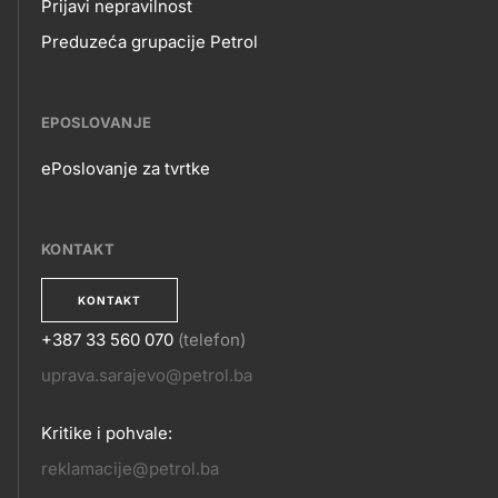
Prijavi nepravilnost
Preduzeća grupacije Petrol
EPOSLOVANJE
ePoslovanje za tvrtke
EPOSLOVANJE
KONTAKT
KONTAKT
+387 33 560 070
(telefon)
KONTAKT
uprava.sarajevo@petrol.ba
Kritike i pohvale:
reklamacije@petrol.ba