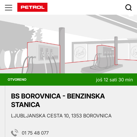
Prodajna
mjesta
još 12 sati 30 min
OTVORENO
BS BOROVNICA - BENZINSKA
STANICA
LJUBLJANSKA CESTA 10, 1353 BOROVNICA
01 75 48 077