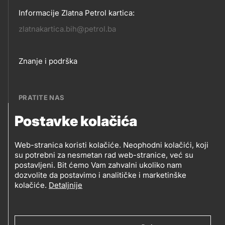
Informacije Zlatna Petrol kartica:
zlatnakartica.bih@petrol.ba
Footer
Znanje i podrška
links
PRATITE NAS
Postavke kolačića
Petrol BH Oil Company, d.o.o.
PRATITE
Džemala Bijedića 202, 71210 Ilidža, Sarajevo
Web-stranica koristi kolačiće. Neophodni kolačići, koji
NAS
su potrebni za nesmetan rad web-stranice, već su
postavljeni. Bit ćemo Vam zahvalni ukoliko nam
dozvolite da postavimo i analitičke i marketinške
kolačiće.
Detaljnije
Social
media