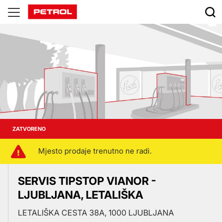
Prodajna
mjesta
ZATVORENO
Mjesto prodaje trenutno ne radi.
SERVIS TIPSTOP VIANOR -
LJUBLJANA, LETALIŠKA
LETALIŠKA CESTA 38A, 1000 LJUBLJANA