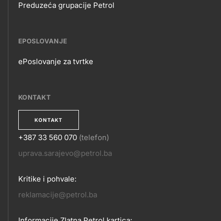
Preduzeća grupacije Petrol
EPOSLOVANJE
ePoslovanje za tvrtke
EPOSLOVANJE
KONTAKT
KONTAKT
+387 33 560 070
(telefon)
KONTAKT
uprava.sarajevo@petrol.ba
Kritike i pohvale:
reklamacije@petrol.ba
Informacije Zlatna Petrol kartica: