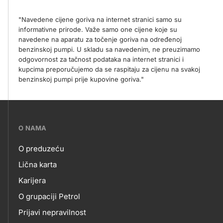
"Navedene cijene goriva na internet stranici samo su
informativne prirode. Važe samo one cijene koje su
navedene na aparatu za točenje goriva na određenoj
benzinskoj pumpi. U skladu sa navedenim, ne preuzimamo
odgovornost za tačnost podataka na internet stranici i
kupcima preporučujemo da se raspitaju za cijenu na svakoj
benzinskoj pumpi prije kupovine goriva."
???
O NAMA
petrol-
O preduzeću
skupno.footer-
O
Lična karta
title???
Karijera
NAMA
O grupaciji Petrol
Prijavi nepravilnost