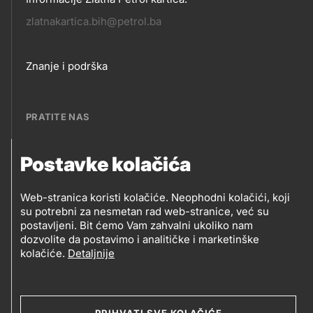
zlatnakartica.bih@petrol.ba
Footer
Znanje i podrška
links
PRATITE NAS
Postavke kolačića
Petrol BH Oil Company, d.o.o.
PRATITE
Džemala Bijedića 202, 71210 Ilidža, Sarajevo
NAS
Web-stranica koristi kolačiće. Neophodni kolačići, koji
su potrebni za nesmetan rad web-stranice, već su
postavljeni. Bit ćemo Vam zahvalni ukoliko nam
dozvolite da postavimo i analitičke i marketinške
Social
kolačiće.
Detaljnije
media
PRIHVATI SVE KOLAČIĆE