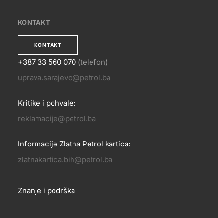
EPOSLOVANJE
KONTAKT
KONTAKT
+387 33 560 070
(telefon)
KONTAKT
uprava.sarajevo@petrol.ba
Kritike i pohvale:
reklamacije@petrol.ba
Informacije Zlatna Petrol kartica:
zlatnakartica.bih@petrol.ba
Footer
Znanje i podrška
links