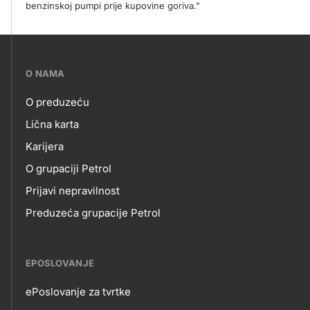
benzinskoj pumpi prije kupovine goriva."
???
O NAMA
petrol-
O preduzeću
skupno.footer-
O
Lična karta
title???
Karijera
NAMA
O grupaciji Petrol
Prijavi nepravilnost
Preduzeća grupacije Petrol
EPOSLOVANJE
ePoslovanje za tvrtke