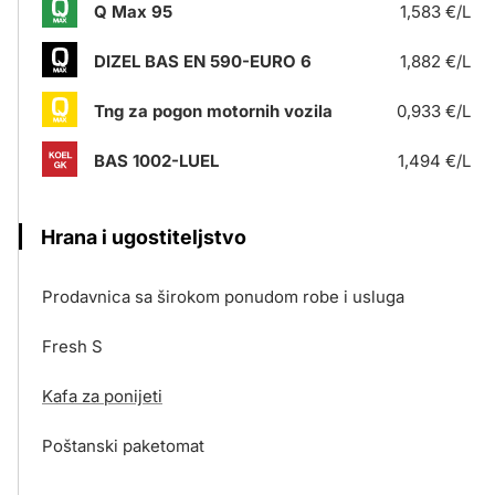
Q Max 95
1,583 €/L
DIZEL BAS EN 590-EURO 6
1,882 €/L
Tng za pogon motornih vozila
0,933 €/L
BAS 1002-LUEL
1,494 €/L
Hrana i ugostiteljstvo
Prodavnica sa širokom ponudom robe i usluga
Fresh S
Kafa za ponijeti
Poštanski paketomat