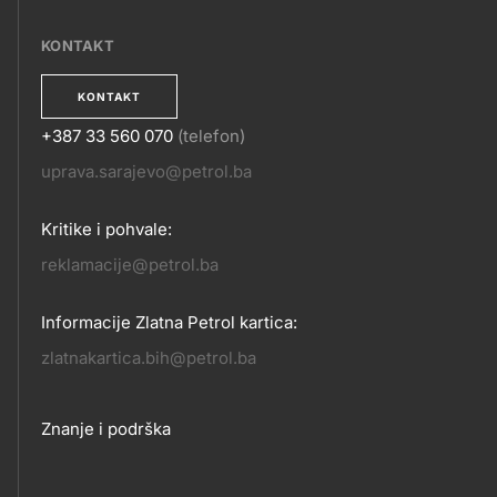
EPOSLOVANJE
KONTAKT
KONTAKT
+387 33 560 070
(telefon)
KONTAKT
uprava.sarajevo@petrol.ba
Kritike i pohvale:
reklamacije@petrol.ba
Informacije Zlatna Petrol kartica:
zlatnakartica.bih@petrol.ba
Footer
Znanje i podrška
links