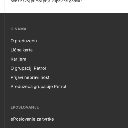
benzinskoj pumpi prije kupovine goriva."
???
O NAMA
petrol-
O preduzeću
skupno.footer-
O
Lična karta
title???
Karijera
NAMA
O grupaciji Petrol
Prijavi nepravilnost
Preduzeća grupacije Petrol
EPOSLOVANJE
ePoslovanje za tvrtke