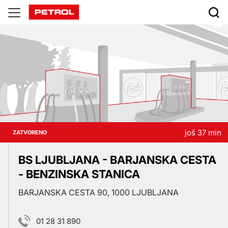
Prodajna
mjesta
još 37 min
ZATVORENO
BS LJUBLJANA - BARJANSKA CESTA
- BENZINSKA STANICA
BARJANSKA CESTA 90, 1000 LJUBLJANA
01 28 31 890