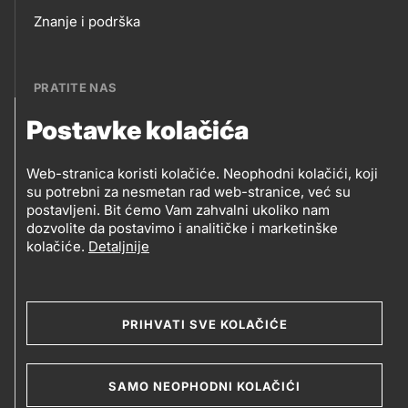
Footer
Znanje i podrška
links
PRATITE NAS
Postavke kolačića
Petrol BH Oil Company, d.o.o.
PRATITE
Džemala Bijedića 202, 71210 Ilidža, Sarajevo
Web-stranica koristi kolačiće. Neophodni kolačići, koji
NAS
su potrebni za nesmetan rad web-stranice, već su
postavljeni. Bit ćemo Vam zahvalni ukoliko nam
dozvolite da postavimo i analitičke i marketinške
kolačiće.
Detaljnije
Social
media
PRIHVATI SVE KOLAČIĆE
2019-2026 Petrol BH Oil Company d.o.o. i Petrol d.d.,
Ljubljana
Uslovi upotrebe
Opći uslovi
Legal
SAMO NEOPHODNI KOLAČIĆI
Kolačići