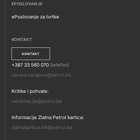
EPOSLOVANJE
ePoslovanje za tvrtke
EPOSLOVANJE
KONTAKT
KONTAKT
+387 33 560 070
(telefon)
KONTAKT
uprava.sarajevo@petrol.ba
Kritike i pohvale:
reklamacije@petrol.ba
Informacije Zlatna Petrol kartica:
zlatnakartica.bih@petrol.ba