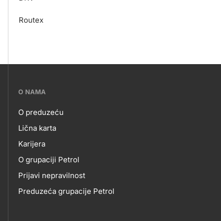
Routex
???
O NAMA
petrol-
O preduzeću
skupno.footer-
O
Lična karta
title???
Karijera
NAMA
O grupaciji Petrol
Prijavi nepravilnost
Preduzeća grupacije Petrol