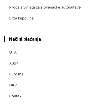
Prodaja vinjeta za slovenačke autoputeve
Brza kupovina
Načini plaćanja
UTA
AS24
Euroshell
DKV
Routex