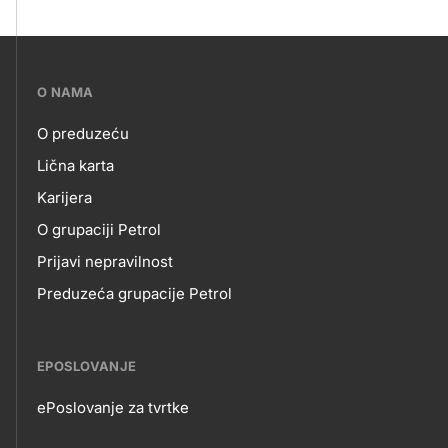
???
O NAMA
petrol-
O preduzeću
skupno.footer-
O
Lična karta
title???
Karijera
NAMA
O grupaciji Petrol
Prijavi nepravilnost
Preduzeća grupacije Petrol
EPOSLOVANJE
ePoslovanje za tvrtke