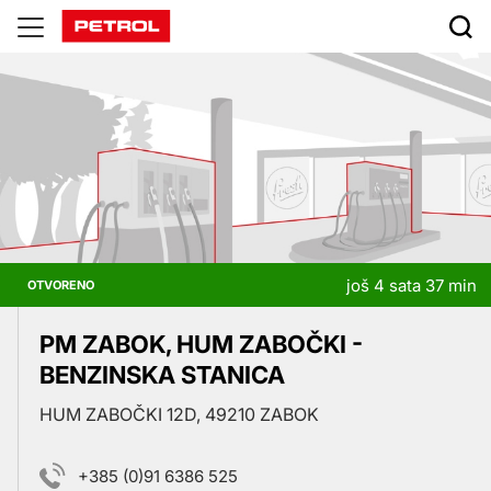
Prodajna
mjesta
još 4 sata 37 min
OTVORENO
PM ZABOK, HUM ZABOČKI -
BENZINSKA STANICA
HUM ZABOČKI 12D, 49210 ZABOK
+385 (0)91 6386 525