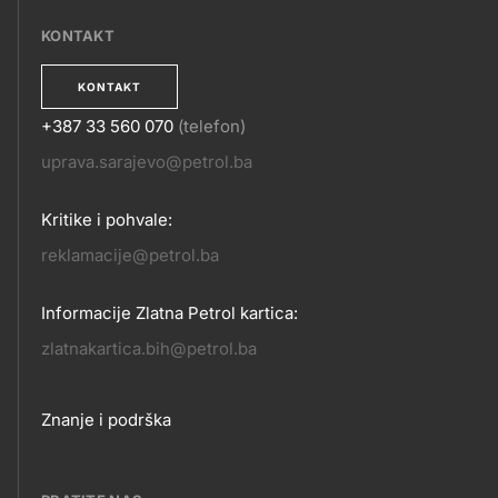
EPOSLOVANJE
KONTAKT
KONTAKT
+387 33 560 070
(telefon)
KONTAKT
uprava.sarajevo@petrol.ba
Kritike i pohvale:
reklamacije@petrol.ba
Informacije Zlatna Petrol kartica:
zlatnakartica.bih@petrol.ba
Footer
Znanje i podrška
links