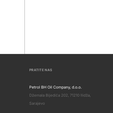
PRATITE NAS
Petrol BH Oil Company, d.o.o.
Džemala Bijedića 202, 71210 Ilidža,
PRATITE
Sarajevo
KT