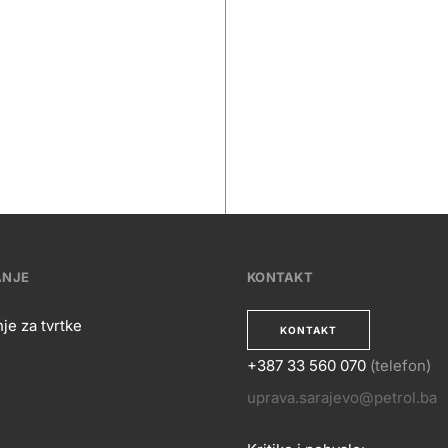
ANJE
KONTAKT
je za tvrtke
KONTAKT
+387 33 560 070
(telefon)
OSLOVANJE
uprava.sarajevo@petrol.ba
KONTA