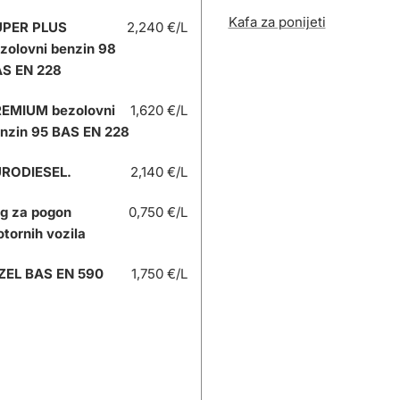
Kafa za ponijeti
UPER PLUS
2,240 €/L
zolovni benzin 98
S EN 228
EMIUM bezolovni
1,620 €/L
nzin 95 BAS EN 228
RODIESEL.
2,140 €/L
g za pogon
0,750 €/L
tornih vozila
ZEL BAS EN 590
1,750 €/L