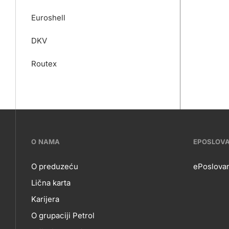
Euroshell
DKV
Routex
???
O NAMA
EPOSLOV
petrol-
O preduzeću
ePoslovan
Lična karta
skupno.footer-
O
EP
Karijera
title???
O grupaciji Petrol