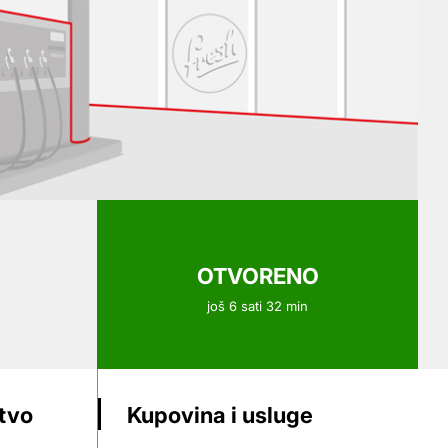
OTVORENO
još 6 sati 32 min
stvo
Kupovina i usluge