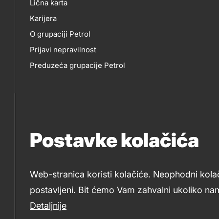
Lična karta
skupno.footer-
O
EP
Karijera
title???
O grupaciji Petrol
NAMA
Prijavi nepravilnost
Preduzeća grupacije Petrol
Postavke kolačića
Web-stranica koristi kolačiće. Neophodni kola
postavljeni. Bit ćemo Vam zahvalni ukoliko nam
2019-2026 Petrol BH Oil Company d.o.o. i Petrol d.d., Ljub
Detaljnije