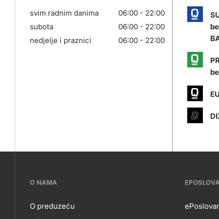
svim radnim danima
06:00 - 22:00
S
subota
06:00 - 22:00
be
BA
nedjelje i praznici
06:00 - 22:00
PR
be
EU
DI
???
O NAMA
EPOSLOV
petrol-
O preduzeću
ePoslovan