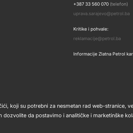
+387 33 560 070
(telefon)
OSLOVANJE
uprava.sarajevo@petrol.ba
KONTA
Kritike i pohvale:
reklamacije@petrol.ba
Informacije Zlatna Petrol kar
zlatnakartica.bih@petrol.ba
Znanje i podrška
Footer
čići, koji su potrebni za nesmetan rad web-stranice, v
links
 dozvolite da postavimo i analitičke i marketinške kola
ljana
Uslovi upotrebe
Opći uslovi
Kolačići