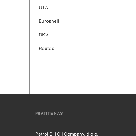
UTA
Euroshell
DKV
Routex
PRATITE NAS
Petrol BH Oil Company, d.o.o.