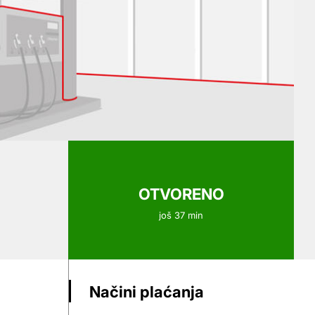
OTVORENO
još 37 min
Načini plaćanja