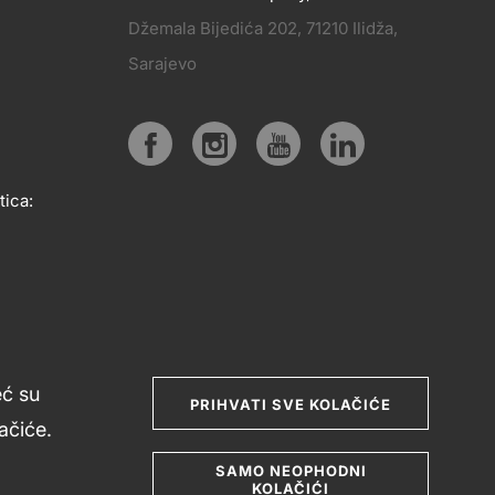
Džemala Bijedića 202, 71210 Ilidža,
PRATITE
Sarajevo
KT
NAS
Social
tica:
media
eć su
PRIHVATI SVE KOLAČIĆE
čiće.
SAMO NEOPHODNI
KOLAČIĆI