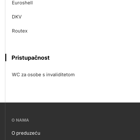
Euroshell
DKV
Routex
Pristupačnost
WC za osobe s invaliditetom
???
O NAMA
petrol-
O preduzeću
skupno.footer-