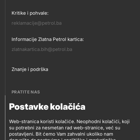
Kritike i pohvale:
reklamacije@petrol.ba
Informacije Zlatna Petrol kartica:
zlatnakartica.bih@petrol.ba
Footer
Znanje i podrška
links
PRATITE NAS
Postavke kolačića
Petrol BH Oil Company, d.o.o.
PRATITE
Džemala Bijedića 202, 71210 Ilidža, Sarajevo
Web-stranica koristi kolačiće. Neophodni kolačići, koji
NAS
su potrebni za nesmetan rad web-stranice, već su
postavljeni. Bit ćemo Vam zahvalni ukoliko nam