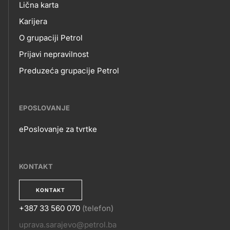
O
Lična karta
title???
Karijera
NAMA
O grupaciji Petrol
Prijavi nepravilnost
Preduzeća grupacije Petrol
EPOSLOVANJE
ePoslovanje za tvrtke
EPOSLOVANJE
KONTAKT
KONTAKT
+387 33 560 070
(telefon)
KONTAKT
uprava.sarajevo@petrol.ba