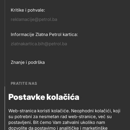
Kritike i pohvale:
reklamacije@petrol.ba
Informacije Zlatna Petrol kartica:
zlatnakartica.bih@petrol.ba
Footer
Znanje i podrška
links
PRATITE NAS
Postavke kolačića
Petrol BH Oil Company, d.o.o.
PRATITE
Džemala Bijedića 202, 71210 Ilidža, Sarajevo
Web-stranica koristi kolačiće. Neophodni kolačići, koji
NAS
su potrebni za nesmetan rad web-stranice, već su
postavljeni. Bit ćemo Vam zahvalni ukoliko nam
dozvolite da postavimo i analitičke i marketinške