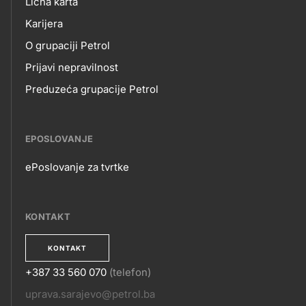
O
Lična karta
title???
Karijera
NAMA
O grupaciji Petrol
Prijavi nepravilnost
Preduzeća grupacije Petrol
EPOSLOVANJE
ePoslovanje za tvrtke
EPOSLOVANJE
KONTAKT
KONTAKT
+387 33 560 070
(telefon)
KONTAKT
uprava.sarajevo@petrol.ba