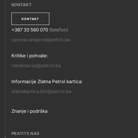
KONTAKT
KONTAKT
+387 33 560 070
(telefon)
KONTAKT
uprava.sarajevo@petrol.ba
Kritike i pohvale:
reklamacije@petrol.ba
Informacije Zlatna Petrol kartica:
zlatnakartica.bih@petrol.ba
Footer
Znanje i podrška
links
PRATITE NAS