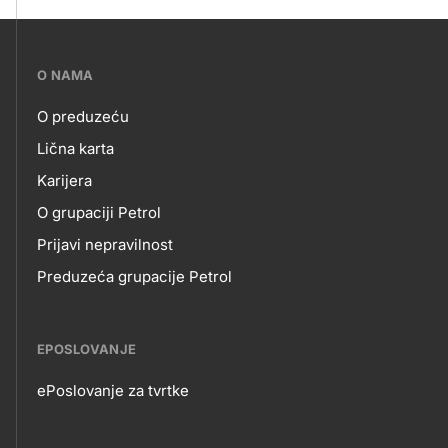
???
O NAMA
petrol-
O preduzeću
skupno.footer-
O
Lična karta
title???
Karijera
NAMA
O grupaciji Petrol
Prijavi nepravilnost
Preduzeća grupacije Petrol
EPOSLOVANJE
ePoslovanje za tvrtke
EPOSLOVANJE