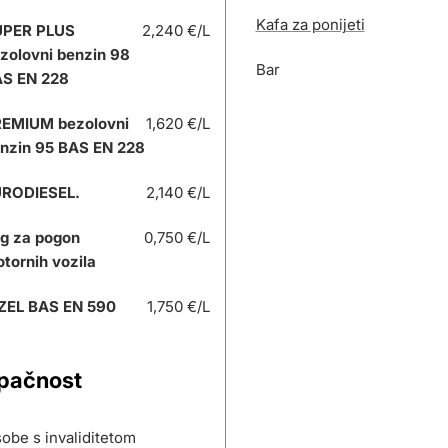
Kafa za ponijeti
UPER PLUS
2,240 €/L
zolovni benzin 98
Bar
S EN 228
EMIUM bezolovni
1,620 €/L
nzin 95 BAS EN 228
RODIESEL.
2,140 €/L
g za pogon
0,750 €/L
tornih vozila
ZEL BAS EN 590
1,750 €/L
upačnost
obe s invaliditetom