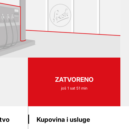
ZATVORENO
još 1 sat 51 min
stvo
Kupovina i usluge