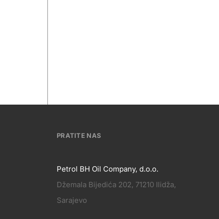
PRATITE NAS
Petrol BH Oil Company, d.o.o.
Džemala Bijedića 202, 71210 Ilidža,
PRATITE
Sarajevo
KT