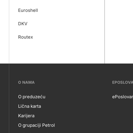
Euroshell
DKV
Routex
???
O NAMA
EPOSLOV
petrol-
O preduzeću
ePoslovan
Lična karta
skupno.footer-
O
EP
Karijera
title???
O grupaciji Petrol