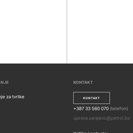
ANJE
KONTAKT
je za tvrtke
KONTAKT
+387 33 560 070
(telefon)
OSLOVANJE
uprava.sarajevo@petrol.ba
KONTA