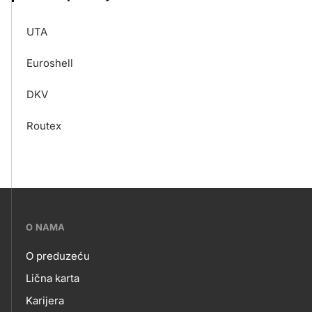
UTA
Euroshell
DKV
Routex
???
O NAMA
petrol-
O preduzeću
skupno.footer-
O
Lična karta
title???
Karijera