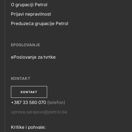
NAMA
O grupaciji Petrol
Prijavi nepravilnost
Preduzeća grupacije Petrol
EPOSLOVANJE
ePoslovanje za tvrtke
EPOSLOVANJE
KONTAKT
KONTAKT
+387 33 560 070
(telefon)
KONTAKT
uprava.sarajevo@petrol.ba
Kritike i pohvale: