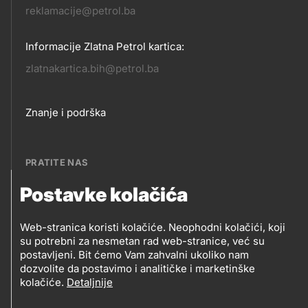
reklamacije@petrol.ba
Informacije Zlatna Petrol kartica:
zlatnakartica.bih@petrol.ba
Footer
Znanje i podrška
links
PRATITE NAS
Postavke kolačića
Petrol BH Oil Company, d.o.o.
PRATITE
Džemala Bijedića 202, 71210 Ilidža, Sarajevo
Web-stranica koristi kolačiće. Neophodni kolačići, koji
NAS
su potrebni za nesmetan rad web-stranice, već su
postavljeni. Bit ćemo Vam zahvalni ukoliko nam
dozvolite da postavimo i analitičke i marketinške
kolačiće.
Detaljnije
Social