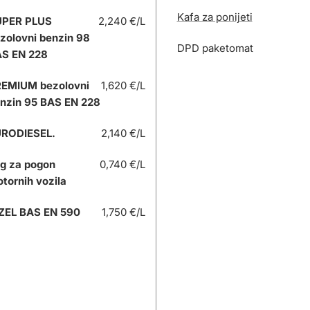
Kafa za ponijeti
UPER PLUS
2,240 €/L
zolovni benzin 98
DPD paketomat
S EN 228
EMIUM bezolovni
1,620 €/L
nzin 95 BAS EN 228
RODIESEL.
2,140 €/L
g za pogon
0,740 €/L
tornih vozila
ZEL BAS EN 590
1,750 €/L