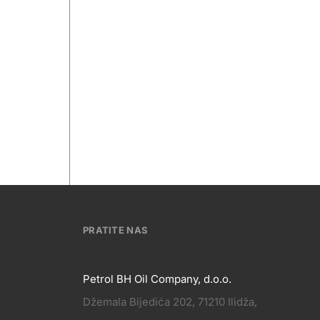
PRATITE NAS
Petrol BH Oil Company, d.o.o.
Džemala Bijedića 202, 71210 Ilidža,