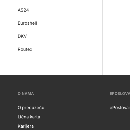
AS24
Euroshell
DKV
Routex
???
O NAMA
EPOSLOV
petrol-
O preduzeću
ePoslovan
Lična karta
skupno.footer-
Karijera