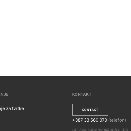
ANJE
KONTAKT
je za tvrtke
KONTAKT
+387 33 560 070
(telefon)
uprava.sarajevo@petrol.ba