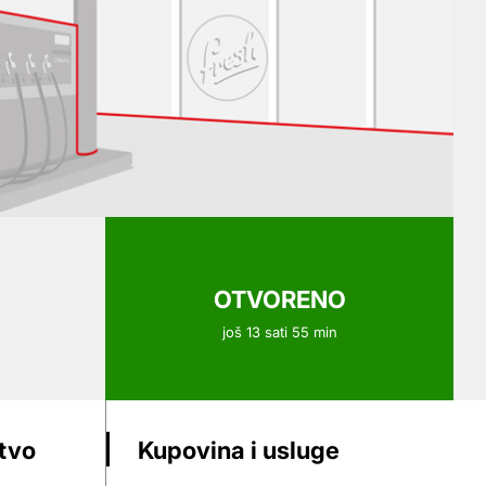
OTVORENO
još 13 sati 55 min
stvo
Kupovina i usluge