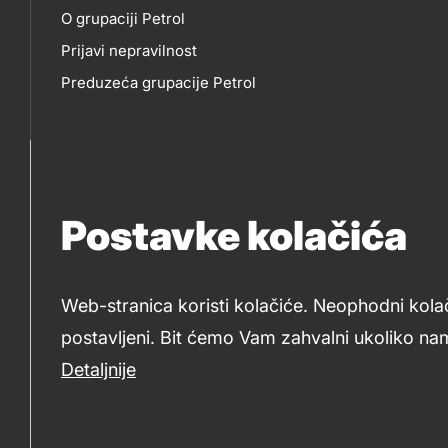
O
EP
title???
O grupaciji Petrol
NAMA
Prijavi nepravilnost
Preduzeća grupacije Petrol
Postavke kolačića
Web-stranica koristi kolačiće. Neophodni kola
postavljeni. Bit ćemo Vam zahvalni ukoliko nam
2019-2026 Petrol BH Oil Company d.o.o. i Petrol d.d., Ljub
Detaljnije
Legal