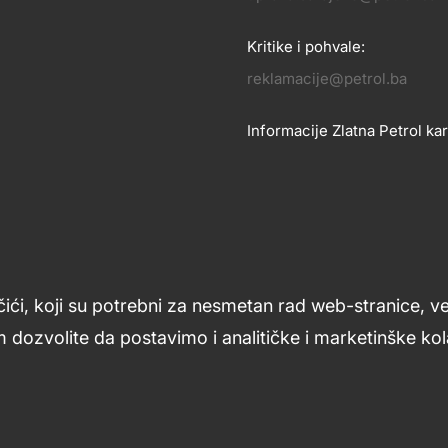
OSLOVANJE
KONTA
Kritike i pohvale:
reklamacije@petrol.ba
Informacije Zlatna Petrol kar
zlatnakartica.bih@petrol.ba
Znanje i podrška
Footer
čići, koji su potrebni za nesmetan rad web-stranice, v
links
 dozvolite da postavimo i analitičke i marketinške kola
ljana
Uslovi upotrebe
Opći uslovi
Kolačići