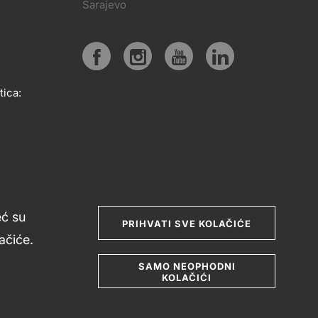
PRATITE
Sarajevo
KT
NAS
Social
tica:
media
eć su
PRIHVATI SVE KOLAČIĆE
čiće.
SAMO NEOPHODNI
KOLAČIĆI